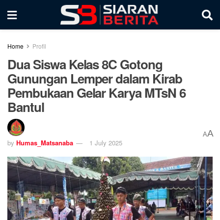
Home
Profil
Dua Siswa Kelas 8C Gotong
Gunungan Lemper dalam Kirab
Pembukaan Gelar Karya MTsN 6
Bantul
A
A
by
Humas_Matsanaba
1 July 2025