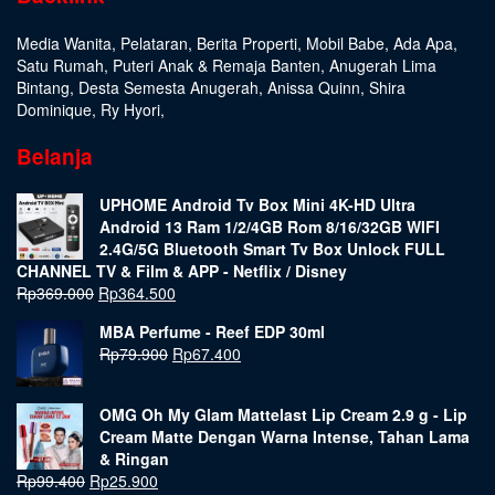
Media Wanita
,
Pelataran
,
Berita Properti
,
Mobil Babe
,
Ada Apa
,
Satu Rumah
,
Puteri Anak & Remaja Banten
,
Anugerah Lima
Bintang
,
Desta Semesta Anugerah
,
Anissa Quinn
,
Shira
Dominique
,
Ry Hyori
,
Belanja
UPHOME Android Tv Box Mini 4K-HD Ultra
Android 13 Ram 1/2/4GB Rom 8/16/32GB WIFI
2.4G/5G Bluetooth Smart Tv Box Unlock FULL
CHANNEL TV & Film & APP - Netflix / Disney
Rp
369.000
Rp
364.500
MBA Perfume - Reef EDP 30ml
Rp
79.900
Rp
67.400
OMG Oh My Glam Mattelast Lip Cream 2.9 g - Lip
Cream Matte Dengan Warna Intense, Tahan Lama
& Ringan
Rp
99.400
Rp
25.900