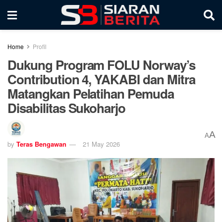
Home
Profil
Dukung Program FOLU Norway’s
Contribution 4, YAKABI dan Mitra
Matangkan Pelatihan Pemuda
Disabilitas Sukoharjo
A
A
by
Teras Bengawan
21 May 2026