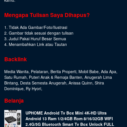
Mengapa Tulisan Saya Dihapus?
1. Tidak Ada Gambar/Foto/Ilustrasi
2. Gambar tidak sesuai dengan tulisan
3. Judul Pakai Huruf Besar Semua
4. Menambahkan Link atau Tautan
Backlink
Media Wanita
,
Pelataran
,
Berita Properti
,
Mobil Babe
,
Ada Apa
,
Satu Rumah
,
Puteri Anak & Remaja Banten
,
Anugerah Lima
Bintang
,
Desta Semesta Anugerah
,
Anissa Quinn
,
Shira
Dominique
,
Ry Hyori
,
Belanja
UPHOME Android Tv Box Mini 4K-HD Ultra
Android 13 Ram 1/2/4GB Rom 8/16/32GB WIFI
2.4G/5G Bluetooth Smart Tv Box Unlock FULL