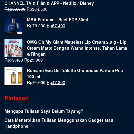
CHANNEL TV & Film & APP - Netflix / Disney
Rp
369.000
Rp
364.500
MBA Perfume - Reef EDP 30ml
Rp
79.900
Rp
67.400
OMG Oh My Glam Mattelast Lip Cream 2.9 g - Lip
Cream Matte Dengan Warna Intense, Tahan Lama
& Ringan
Rp
99.400
Rp
25.900
Romano Eau De Toilette Grandiose Parfum Pria
100 ml
Rp
71.500
Rp
47.300
Pintasan
Mengapa Tulisan Saya Belum Tayang?
Cara Menerbitkan Tulisan Menggunakan Gadget atau
Handphone