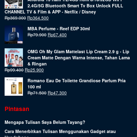
2.4G/5G Bluetooth Smart Tv Box Unlock FULL
CHANNEL TV & Film & APP - Netflix / Disney
Rp
369.000
Rp
364.500
MBA Perfume - Reef EDP 30ml
Rp
79.900
Rp
67.400
OMG Oh My Glam Mattelast Lip Cream 2.9 g - Lip
Cream Matte Dengan Warna Intense, Tahan Lama
& Ringan
Rp
99.400
Rp
25.900
Romano Eau De Toilette Grandiose Parfum Pria
100 ml
Rp
71.500
Rp
47.300
Pintasan
Mengapa Tulisan Saya Belum Tayang?
Cara Menerbitkan Tulisan Menggunakan Gadget atau