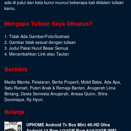
ada di judul dan kata kunci muncul beberapa kali didalam tulisan
kamu.
Mengapa Tulisan Saya Dihapus?
1. Tidak Ada Gambar/Foto/Ilustrasi
2. Gambar tidak sesuai dengan tulisan
3. Judul Pakai Huruf Besar Semua
4. Menambahkan Link atau Tautan
Backlink
Media Wanita
,
Pelataran
,
Berita Properti
,
Mobil Babe
,
Ada Apa
,
Satu Rumah
,
Puteri Anak & Remaja Banten
,
Anugerah Lima
Bintang
,
Desta Semesta Anugerah
,
Anissa Quinn
,
Shira
Dominique
,
Ry Hyori
,
Belanja
UPHOME Android Tv Box Mini 4K-HD Ultra
Android 13 Ram 1/2/4GB Rom 8/16/32GB WIFI