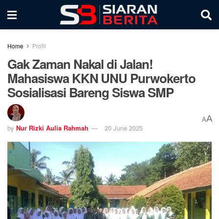
Home
Profil
Gak Zaman Nakal di Jalan!
Mahasiswa KKN UNU Purwokerto
Sosialisasi Bareng Siswa SMP
A
A
by
Nur Rizki Aulia Rahmah
20 June 2025