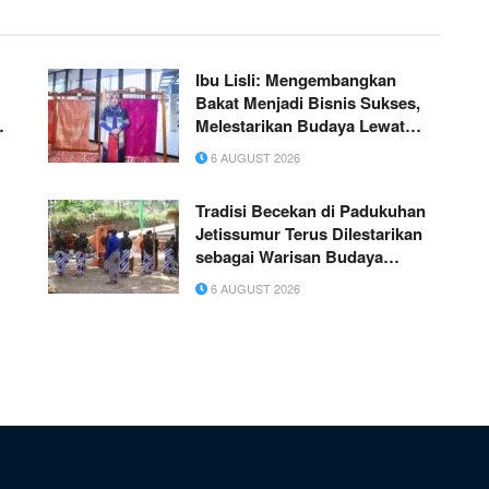
Ibu Lisli: Mengembangkan
Bakat Menjadi Bisnis Sukses,
Melestarikan Budaya Lewat
Wastra Nusantara
6 AUGUST 2026
Tradisi Becekan di Padukuhan
Jetissumur Terus Dilestarikan
sebagai Warisan Budaya
Masyarakat
6 AUGUST 2026