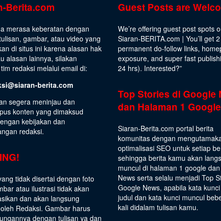
n-Berita.com
Guest Posts are Welc
da merasa keberatan dengan
We’re offering guest post spots 
ulisan, gambar, atau video yang
Siaran-BERITA.com | You’ll get 2
kan di situs ini karena alasan hak
permanent do-follow links, hom
au alasan lainnya, silakan
exposure, and super fast publish
tim redaksi melalui email di:
24 hrs).
Interested
?”
ksi@siaran-berita.com
Top Stories di Google
an segera meninjau dan
dan Halaman 1 Google
us konten yang dimaksud
dengan kebijakan dan
Siaran-Berita.com portal berita
angan redaksi.
komunitas dengan mengutamak
optimalisasi SEO untuk setiap be
ING!
sehingga berita kamu akan lang
muncul di halaman 1 google dan
News serta selalu menjadi Top S
yang tidak disertai dengan foto
Google News, apabila kata kunci
bar atau ilustrasi tidak akan
judul dan kata kunci muncul beb
asikan dan akan langsung
kali didalam tulisan kamu.
 oleh Redaksi. Gambar harus
ungannya dengan tulisan ya dan