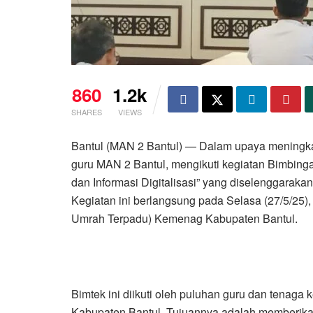
860
1.2k
SHARES
VIEWS
Bantul (MAN 2 Bantul) — Dalam upaya meningkat
guru MAN 2 Bantul, mengikuti kegiatan Bimbinga
dan Informasi Digitalisasi” yang diselenggarak
Kegiatan ini berlangsung pada Selasa (27/5/25)
Umrah Terpadu) Kemenag Kabupaten Bantul.
Bimtek ini diikuti oleh puluhan guru dan tenaga
Kabupaten Bantul. Tujuannya adalah memberik