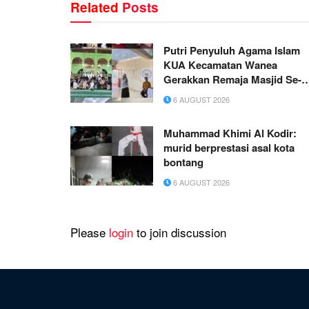
Related
Posts
Putri Penyuluh Agama Islam
KUA Kecamatan Wanea
Gerakkan Remaja Masjid Se-
Kecamatan Wanea Melalui
6 AUGUST 2026
IRMAWA
Muhammad Khimi Al Kodir:
murid berprestasi asal kota
bontang
6 AUGUST 2026
Please
login
to join discussion