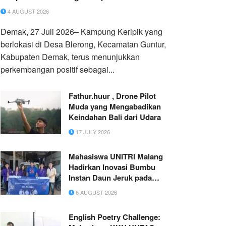
4 AUGUST 2026
Demak, 27 Juli 2026– Kampung Keripik yang
berlokasi di Desa Blerong, Kecamatan Guntur,
Kabupaten Demak, terus menunjukkan
perkembangan positif sebagai...
Fathur.huur , Drone Pilot
Muda yang Mengabadikan
Keindahan Bali dari Udara
17 JULY 2026
Mahasiswa UNITRI Malang
Hadirkan Inovasi Bumbu
Instan Daun Jeruk pada
UMKM Empon-Empon
6 AUGUST 2026
Sumber Koyo
English Poetry Challenge: