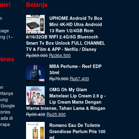
ome!
Belanja
on
UPHOME Android Tv Box
Mini 4K-HD Ultra Android
epage
13 Ram 1/2/4GB Rom
ing (1–
8/16/32GB WIFI 2.4G/5G Bluetooth
Smart Tv Box Unlock FULL CHANNEL
TV & Film & APP - Netflix / Disney
Rp
369.000
Rp
364.500
 News
MBA Perfume - Reef EDP
30ml
Rp
79.900
Rp
67.400
an
OMG Oh My Glam
ritanya
Mattelast Lip Cream 2.9 g -
sung
Lip Cream Matte Dengan
 Google
Warna Intense, Tahan Lama & Ringan
tories
Rp
99.400
Rp
25.900
 ada di
erapa
Romano Eau De Toilette
Grandiose Parfum Pria 100
ml