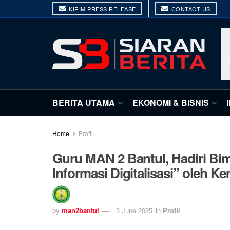
KIRIM PRESS RELEASE
CONTACT US
BERITA UTAMA
EKONOMI & BISNIS
Home
Profil
Guru MAN 2 Bantul, Hadiri Bi
Informasi Digitalisasi” oleh 
by
man2bantul
3 June 2025
in
Profil