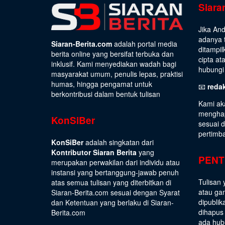
Siara
Jika An
adanya t
Siaran-Berita.com
adalah portal media
ditampil
berita online yang bersifat terbuka dan
cipta at
inklusif. Kami menyediakan wadah bagi
hubungi 
masyarakat umum, penulis lepas, praktisi
humas, hingga pengamat untuk
📧
reda
berkontribusi dalam bentuk tulisan
Kami ak
menghap
KonSiBer
sesuai 
pertimb
KonSiBer
adalah singkatan dari
Kontributor Siaran Berita
yang
PENT
merupakan perwakilan dari individu atau
instansi yang bertanggung-jawab penuh
Tulisan 
atas semua tulisan yang diterbitkan di
atau gam
Siaran-Berita.com sesuai dengan
Syarat
dipublik
dan Ketentuan
yang berlaku di Siaran-
dihapus
Berita.com
ada hub