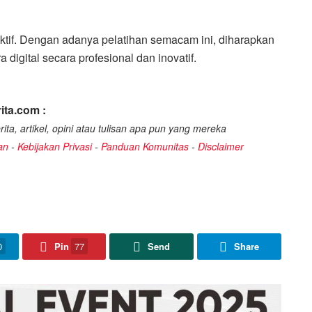
raktif. Dengan adanya pelatihan semacam ini, diharapkan
digital secara profesional dan inovatif.
ita.com :
ita, artikel, opini atau tulisan apa pun yang mereka
an
-
Kebijakan Privasi
-
Panduan Komunitas
-
Disclaimer
0
Pin
77
Send
Share