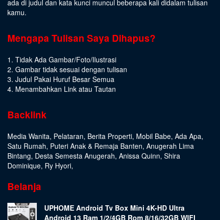
ada di judul dan kata kunci muncul beberapa kali didalam tulisan
kamu.
Mengapa Tulisan Saya Dihapus?
1. Tidak Ada Gambar/Foto/Ilustrasi
2. Gambar tidak sesuai dengan tulisan
3. Judul Pakai Huruf Besar Semua
4. Menambahkan Link atau Tautan
Backlink
Media Wanita
,
Pelataran
,
Berita Properti
,
Mobil Babe
,
Ada Apa
,
Satu Rumah
,
Puteri Anak & Remaja Banten
,
Anugerah Lima
Bintang
,
Desta Semesta Anugerah
,
Anissa Quinn
,
Shira
Dominique
,
Ry Hyori
,
Belanja
UPHOME Android Tv Box Mini 4K-HD Ultra
Android 13 Ram 1/2/4GB Rom 8/16/32GB WIFI