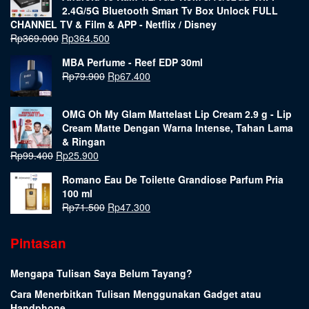
2.4G/5G Bluetooth Smart Tv Box Unlock FULL
CHANNEL TV & Film & APP - Netflix / Disney
Rp
369.000
Rp
364.500
MBA Perfume - Reef EDP 30ml
Rp
79.900
Rp
67.400
OMG Oh My Glam Mattelast Lip Cream 2.9 g - Lip
Cream Matte Dengan Warna Intense, Tahan Lama
& Ringan
Rp
99.400
Rp
25.900
Romano Eau De Toilette Grandiose Parfum Pria
100 ml
Rp
71.500
Rp
47.300
Pintasan
Mengapa Tulisan Saya Belum Tayang?
Cara Menerbitkan Tulisan Menggunakan Gadget atau
Handphone