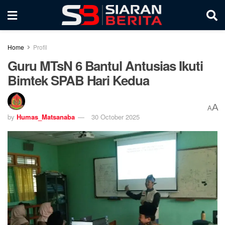
Home
Profil
Guru MTsN 6 Bantul Antusias Ikuti
Bimtek SPAB Hari Kedua
A
A
by
Humas_Matsanaba
30 October 2025