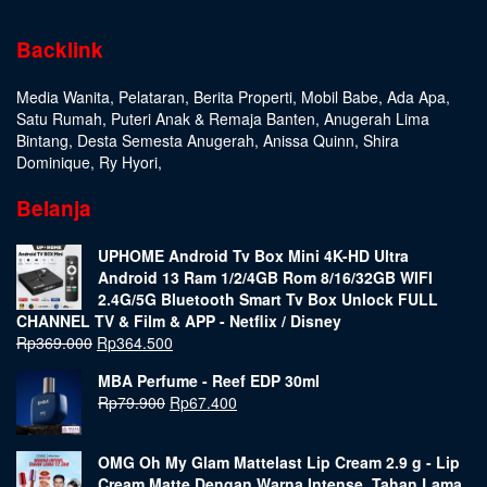
Backlink
Media Wanita
,
Pelataran
,
Berita Properti
,
Mobil Babe
,
Ada Apa
,
Satu Rumah
,
Puteri Anak & Remaja Banten
,
Anugerah Lima
Bintang
,
Desta Semesta Anugerah
,
Anissa Quinn
,
Shira
Dominique
,
Ry Hyori
,
Belanja
UPHOME Android Tv Box Mini 4K-HD Ultra
Android 13 Ram 1/2/4GB Rom 8/16/32GB WIFI
2.4G/5G Bluetooth Smart Tv Box Unlock FULL
CHANNEL TV & Film & APP - Netflix / Disney
Rp
369.000
Rp
364.500
MBA Perfume - Reef EDP 30ml
Rp
79.900
Rp
67.400
OMG Oh My Glam Mattelast Lip Cream 2.9 g - Lip
Cream Matte Dengan Warna Intense, Tahan Lama