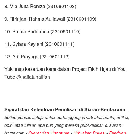
8. Mia Juita Roniza (2310601108)
9. Ririnjani Rahma Auliawati (2310601109)
10. Salma Sarinanda (2310601110)
11. Syiara Kaylani (2310601111)
12. Adi Prayoga (2310601112)
Yuk, intip keseruan kami dalam Project Fikih Hijau di You
Tube @naifatunafifah
Syarat dan Ketentuan Penulisan di Siaran-Berita.com :
Setiap penulis setuju untuk bertanggung jawab atas berita, artikel,
opini atau tulisan apa pun yang mereka publikasikan di siaran-
berita.com -
Syarat dan Ketentuan
-
Kebijakan Privasi
-
Panduan