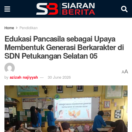
Home
Pendidikan
Edukasi Pancasila sebagai Upaya
Membentuk Generasi Berkarakter di
SDN Petukangan Selatan 05
A
A
by
azizah najiyyah
30 June 2026