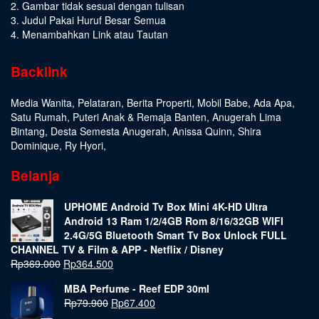
2. Gambar tidak sesuai dengan tulisan
3. Judul Pakai Huruf Besar Semua
4. Menambahkan Link atau Tautan
Backlink
Media Wanita
,
Pelataran
,
Berita Properti
,
Mobil Babe
,
Ada Apa
,
Satu Rumah
,
Puteri Anak & Remaja Banten
,
Anugerah Lima
Bintang
,
Desta Semesta Anugerah
,
Anissa Quinn
,
Shira
Dominique
,
Ry Hyori
,
Belanja
UPHOME Android Tv Box Mini 4K-HD Ultra
Android 13 Ram 1/2/4GB Rom 8/16/32GB WIFI
2.4G/5G Bluetooth Smart Tv Box Unlock FULL
CHANNEL TV & Film & APP - Netflix / Disney
Rp
369.000
Rp
364.500
MBA Perfume - Reef EDP 30ml
Rp
79.900
Rp
67.400