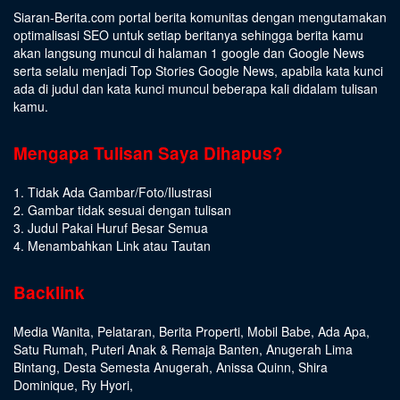
Siaran-Berita.com portal berita komunitas dengan mengutamakan
optimalisasi SEO untuk setiap beritanya sehingga berita kamu
akan langsung muncul di halaman 1 google dan Google News
serta selalu menjadi Top Stories Google News, apabila kata kunci
ada di judul dan kata kunci muncul beberapa kali didalam tulisan
kamu.
Mengapa Tulisan Saya Dihapus?
1. Tidak Ada Gambar/Foto/Ilustrasi
2. Gambar tidak sesuai dengan tulisan
3. Judul Pakai Huruf Besar Semua
4. Menambahkan Link atau Tautan
Backlink
Media Wanita
,
Pelataran
,
Berita Properti
,
Mobil Babe
,
Ada Apa
,
Satu Rumah
,
Puteri Anak & Remaja Banten
,
Anugerah Lima
Bintang
,
Desta Semesta Anugerah
,
Anissa Quinn
,
Shira
Dominique
,
Ry Hyori
,