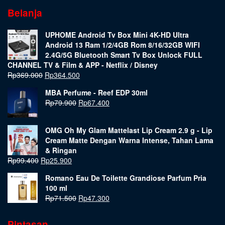
Belanja
UPHOME Android Tv Box Mini 4K-HD Ultra
Android 13 Ram 1/2/4GB Rom 8/16/32GB WIFI
2.4G/5G Bluetooth Smart Tv Box Unlock FULL
CHANNEL TV & Film & APP - Netflix / Disney
Rp
369.000
Rp
364.500
MBA Perfume - Reef EDP 30ml
Rp
79.900
Rp
67.400
OMG Oh My Glam Mattelast Lip Cream 2.9 g - Lip
Cream Matte Dengan Warna Intense, Tahan Lama
& Ringan
Rp
99.400
Rp
25.900
Romano Eau De Toilette Grandiose Parfum Pria
100 ml
Rp
71.500
Rp
47.300
Pintasan