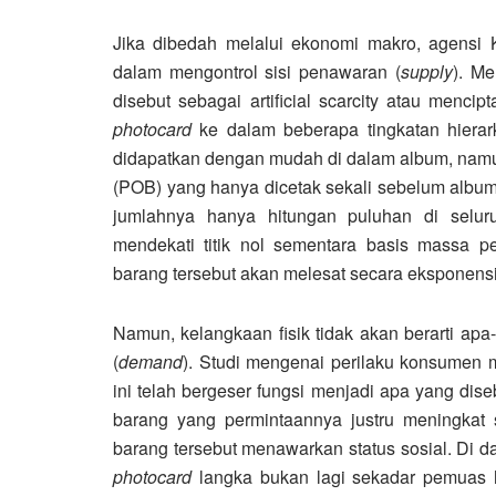
Jika dibedah melalui ekonomi makro, agensi 
dalam mengontrol sisi penawaran (
supply
). Me
disebut sebagai artificial scarcity atau menci
photocard
ke dalam beberapa tingkatan hierark
didapatkan dengan mudah di dalam album, namu
(POB) yang hanya dicetak sekali sebelum album 
jumlahnya hanya hitungan puluhan di selur
mendekati titik nol sementara basis massa pe
barang tersebut akan melesat secara eksponensi
Namun, kelangkaan fisik tidak akan berarti apa-
(
demand
). Studi mengenai perilaku konsumen
ini telah bergeser fungsi menjadi apa yang dis
barang yang permintaannya justru meningkat
barang tersebut menawarkan status sosial. Di
photocard
langka bukan lagi sekadar pemuas ho