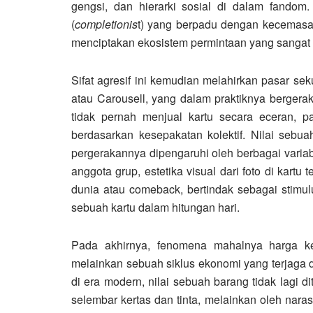
gengsi, dan hierarki sosial di dalam fandom.
(
completionis
t) yang berpadu dengan kecemasan
menciptakan ekosistem permintaan yang sangat ag
Sifat agresif ini kemudian melahirkan pasar seku
atau Carousell, yang dalam praktiknya bergera
tidak pernah menjual kartu secara eceran, 
berdasarkan kesepakatan kolektif. Nilai sebua
pergerakannya dipengaruhi oleh berbagai varia
anggota grup, estetika visual dari foto di kart
dunia atau comeback, bertindak sebagai stimu
sebuah kartu dalam hitungan hari.
Pada akhirnya, fenomena mahalnya harga ke
melainkan sebuah siklus ekonomi yang terjaga 
di era modern, nilai sebuah barang tidak lagi 
selembar kertas dan tinta, melainkan oleh nara