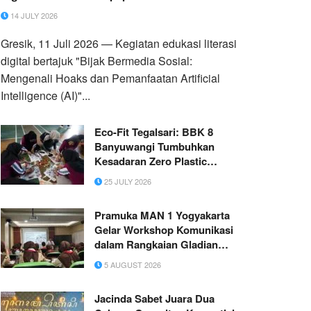
14 JULY 2026
Gresik, 11 Juli 2026 — Kegiatan edukasi literasi
digital bertajuk "Bijak Bermedia Sosial:
Mengenali Hoaks dan Pemanfaatan Artificial
Intelligence (AI)"...
Eco-Fit Tegalsari: BBK 8
Banyuwangi Tumbuhkan
Kesadaran Zero Plastic
melalui Eco Printing Tote Bag
25 JULY 2026
Dukung SDGs 3 dan SDGs 12
Pramuka MAN 1 Yogyakarta
Gelar Workshop Komunikasi
dalam Rangkaian Gladian
Pimpinan Satuan
5 AUGUST 2026
Jacinda Sabet Juara Dua