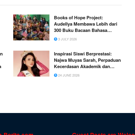
Books of Hope Project:
Audellya Membawa Lebih dari
300 Buku Bacaan Bahasa
Inggris dari San Diego ke
3 JULY 2026
Jakarta
an
Inspirasi Siswi Berprestasi:
Najwa Muyas Sarah, Perpaduan
a
Kecerdasan Akademik dan
Cinta Budaya di Puteri Kebaya
24 JUNE 2026
DKI 2026
n-Berita.com
Guest Posts are Welc