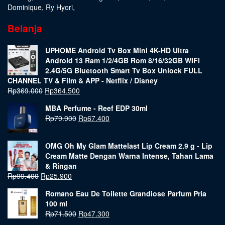
Dominique
,
Ry Hyori
,
Belanja
UPHOME Android Tv Box Mini 4K-HD Ultra
Android 13 Ram 1/2/4GB Rom 8/16/32GB WIFI
2.4G/5G Bluetooth Smart Tv Box Unlock FULL
CHANNEL TV & Film & APP - Netflix / Disney
Rp
369.000
Rp
364.500
MBA Perfume - Reef EDP 30ml
Rp
79.900
Rp
67.400
OMG Oh My Glam Mattelast Lip Cream 2.9 g - Lip
Cream Matte Dengan Warna Intense, Tahan Lama
& Ringan
Rp
99.400
Rp
25.900
Romano Eau De Toilette Grandiose Parfum Pria
100 ml
Rp
71.500
Rp
47.300