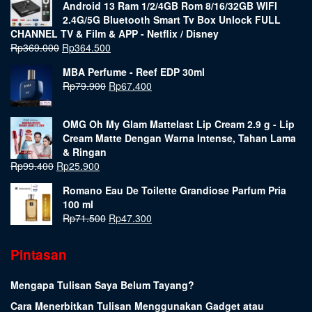
Android 13 Ram 1/2/4GB Rom 8/16/32GB WIFI
2.4G/5G Bluetooth Smart Tv Box Unlock FULL
CHANNEL TV & Film & APP - Netflix / Disney
Rp
369.000
Rp
364.500
MBA Perfume - Reef EDP 30ml
Rp
79.900
Rp
67.400
OMG Oh My Glam Mattelast Lip Cream 2.9 g - Lip
Cream Matte Dengan Warna Intense, Tahan Lama
& Ringan
Rp
99.400
Rp
25.900
Romano Eau De Toilette Grandiose Parfum Pria
100 ml
Rp
71.500
Rp
47.300
Pintasan
Mengapa Tulisan Saya Belum Tayang?
Cara Menerbitkan Tulisan Menggunakan Gadget atau