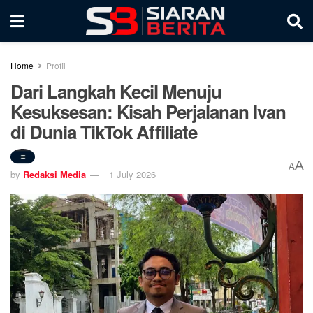
Home
Profil
Dari Langkah Kecil Menuju
Kesuksesan: Kisah Perjalanan Ivan
di Dunia TikTok Affiliate
A
A
by
Redaksi Media
1 July 2026