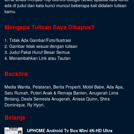
ada di judul dan kata kunci muncul beberapa kali didalam tulisan
kamu.
Mengapa Tulisan Saya Dihapus?
1. Tidak Ada Gambar/Foto/Ilustrasi
2. Gambar tidak sesuai dengan tulisan
3. Judul Pakai Huruf Besar Semua
4. Menambahkan Link atau Tautan
Backlink
Media Wanita
,
Pelataran
,
Berita Properti
,
Mobil Babe
,
Ada Apa
,
Satu Rumah
,
Puteri Anak & Remaja Banten
,
Anugerah Lima
Bintang
,
Desta Semesta Anugerah
,
Anissa Quinn
,
Shira
Dominique
,
Ry Hyori
,
Belanja
UPHOME Android Tv Box Mini 4K-HD Ultra