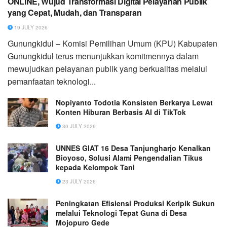
ONLINE, Wujud Transformasi Digital Pelayanan Publik
yang Cepat, Mudah, dan Transparan
19 JULY 2026
Gunungkidul – Komisi Pemilihan Umum (KPU) Kabupaten
Gunungkidul terus menunjukkan komitmennya dalam
mewujudkan pelayanan publik yang berkualitas melalui
pemanfaatan teknologi...
Nopiyanto Todotia Konsisten Berkarya Lewat
Konten Hiburan Berbasis AI di TikTok
30 JULY 2026
UNNES GIAT 16 Desa Tanjungharjo Kenalkan
Bioyoso, Solusi Alami Pengendalian Tikus
kepada Kelompok Tani
23 JULY 2026
Peningkatan Efisiensi Produksi Keripik Sukun
melalui Teknologi Tepat Guna di Desa
Mojopuro Gede