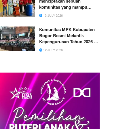
menciptakan sebuah
komunitas yang mampu
memberdayakan masyarakat
13 JULY 2026
melalui metode pengomposan
limbah organik yang inovatif
Komunitas MPK Kabupaten
Bogor Resmi Melantik
Kepengurusan Tahun 2026 di
Gedung DPRD Kabupaten
12 JULY 2026
Bogor