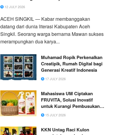
12 JULY 2026
ACEH SINGKIL — Kabar membanggakan
datang dari dunia literasi Kabupaten Aceh
Singkil. Seorang warga bernama Mawan sukses
merampungkan dua karya...
Muhamad Ropik Perkenalkan
Creatipik, Rumah Digital bagi
Generasi Kreatif Indonesia
17 JULY 2026
Mahasiswa UM Ciptakan
FRUVITA, Solusi Inovatif
untuk Kurangi Pembusukan
Buah dan Sayur
15 JULY 2026
KKN Untag Raci Kulon