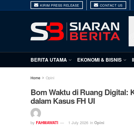
KIRIM PRESS RELEASE
CONTACT US
BERITA UTAMA
EKONOMI & BISNIS
Home
Opini
Bom Waktu di Ruang Digital: Ke
dalam Kasus FH UI
by
FAHMAWATI
1 July 2026
in
Opini