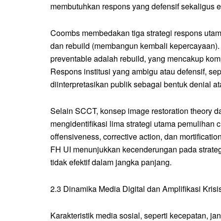
membutuhkan respons yang defensif sekaligus e
Coombs membedakan tiga strategi respons utama,
dan rebuild (membangun kembali kepercayaan). St
preventable adalah rebuild, yang mencakup komp
Respons institusi yang ambigu atau defensif, sep
diinterpretasikan publik sebagai bentuk denial
Selain SCCT, konsep image restoration theory dar
mengidentifikasi lima strategi utama pemulihan cit
offensiveness, corrective action, dan mortificati
FH UI menunjukkan kecenderungan pada strategi 
tidak efektif dalam jangka panjang.
2.3 Dinamika Media Digital dan Amplifikasi Krisi
Karakteristik media sosial, seperti kecepatan, j