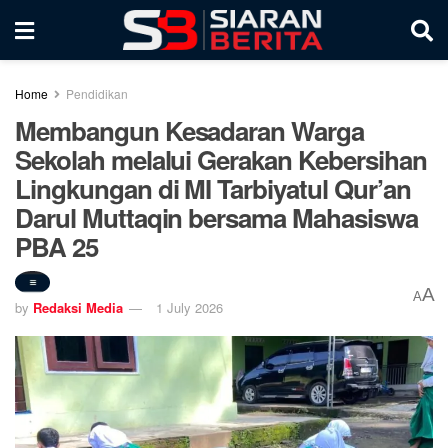
Home
Pendidikan
Membangun Kesadaran Warga
Sekolah melalui Gerakan Kebersihan
Lingkungan di MI Tarbiyatul Qur’an
Darul Muttaqin bersama Mahasiswa
PBA 25
A
A
by
Redaksi Media
1 July 2026