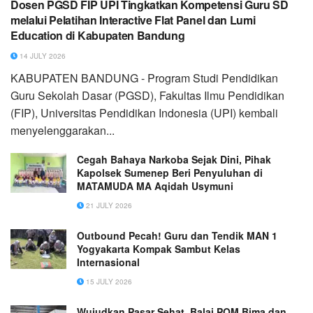
Dosen PGSD FIP UPI Tingkatkan Kompetensi Guru SD
melalui Pelatihan Interactive Flat Panel dan Lumi
Education di Kabupaten Bandung
14 JULY 2026
KABUPATEN BANDUNG - Program Studi Pendidikan
Guru Sekolah Dasar (PGSD), Fakultas Ilmu Pendidikan
(FIP), Universitas Pendidikan Indonesia (UPI) kembali
menyelenggarakan...
Cegah Bahaya Narkoba Sejak Dini, Pihak
Kapolsek Sumenep Beri Penyuluhan di
MATAMUDA MA Aqidah Usymuni
21 JULY 2026
Outbound Pecah! Guru dan Tendik MAN 1
Yogyakarta Kompak Sambut Kelas
Internasional
15 JULY 2026
Wujudkan Pasar Sehat, Balai POM Bima dan