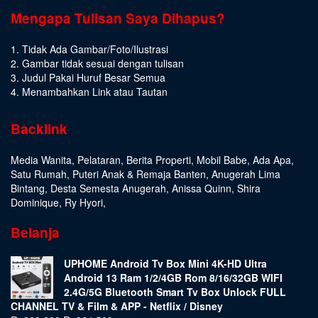
Mengapa Tulisan Saya Dihapus?
1. Tidak Ada Gambar/Foto/Ilustrasi
2. Gambar tidak sesuai dengan tulisan
3. Judul Pakai Huruf Besar Semua
4. Menambahkan Link atau Tautan
Backlink
Media Wanita
,
Pelataran
,
Berita Properti
,
Mobil Babe
,
Ada Apa
,
Satu Rumah
,
Puteri Anak & Remaja Banten
,
Anugerah Lima
Bintang
,
Desta Semesta Anugerah
,
Anissa Quinn
,
Shira
Dominique
,
Ry Hyori
,
Belanja
UPHOME Android Tv Box Mini 4K-HD Ultra
Android 13 Ram 1/2/4GB Rom 8/16/32GB WIFI
2.4G/5G Bluetooth Smart Tv Box Unlock FULL
CHANNEL TV & Film & APP - Netflix / Disney