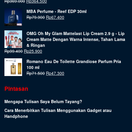
Rp
369.000
Rp
364.500
MBA Perfume - Reef EDP 30ml
Rp
79.900
Rp
67.400
OMG Oh My Glam Mattelast Lip Cream 2.9 g - Lip
Cream Matte Dengan Warna Intense, Tahan Lama
& Ringan
Rp
99.400
Rp
25.900
Romano Eau De Toilette Grandiose Parfum Pria
100 ml
Rp
71.500
Rp
47.300
Pintasan
Mengapa Tulisan Saya Belum Tayang?
Cara Menerbitkan Tulisan Menggunakan Gadget atau
Handphone