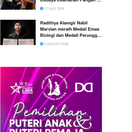
Pasar Amahami
17 JULY 2026
Radithya Alamgir Nabil
Marvian meraih Medali Emas
Biologi dan Medali Perunggu
Kimia pada Olimpiade
2 AUGUST 2026
Nasional URSA 2026.