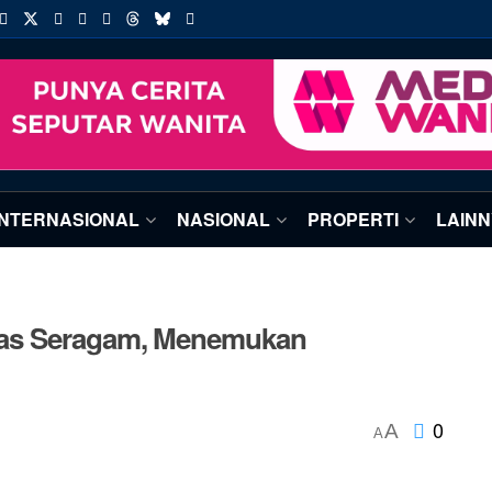
INTERNASIONAL
NASIONAL
PROPERTI
LAIN
as Seragam, Menemukan
0
A
A