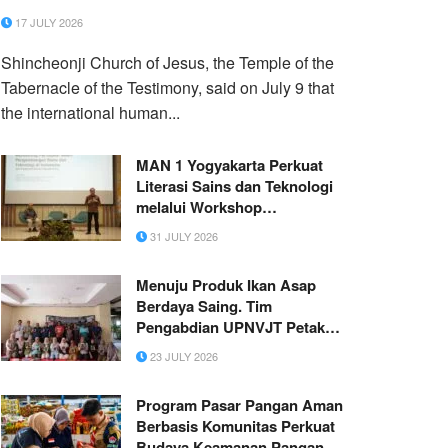
17 JULY 2026
Shincheonji Church of Jesus, the Temple of the
Tabernacle of the Testimony, said on July 9 that
the international human...
MAN 1 Yogyakarta Perkuat
Literasi Sains dan Teknologi
melalui Workshop
Internasional di UGM
31 JULY 2026
Menuju Produk Ikan Asap
Berdaya Saing. Tim
Pengabdian UPNVJT Petakan
Kebutuhan Teknologi dan
23 JULY 2026
Persiapan Standar Halal
KUBE Mandiri Bersatu di
Program Pasar Pangan Aman
Pasuruan
Berbasis Komunitas Perkuat
Budaya Keamanan Pangan di