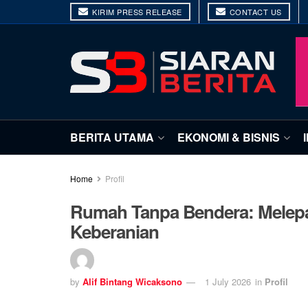
KIRIM PRESS RELEASE
CONTACT US
BERITA UTAMA
EKONOMI & BISNIS
Home
Profil
Rumah Tanpa Bendera: Melep
Keberanian
by
Alif Bintang Wicaksono
1 July 2026
in
Profil