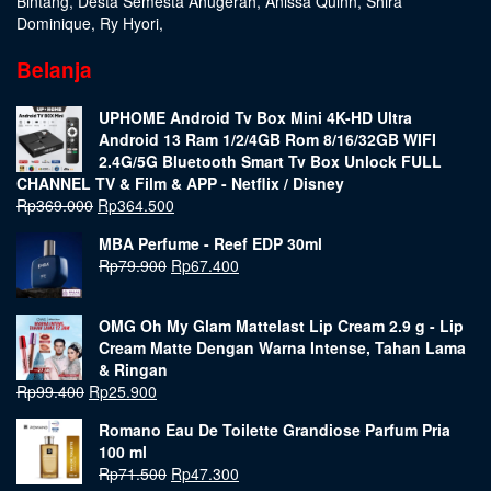
Bintang
,
Desta Semesta Anugerah
,
Anissa Quinn
,
Shira
Dominique
,
Ry Hyori
,
Belanja
UPHOME Android Tv Box Mini 4K-HD Ultra
Android 13 Ram 1/2/4GB Rom 8/16/32GB WIFI
2.4G/5G Bluetooth Smart Tv Box Unlock FULL
CHANNEL TV & Film & APP - Netflix / Disney
Rp
369.000
Rp
364.500
MBA Perfume - Reef EDP 30ml
Rp
79.900
Rp
67.400
OMG Oh My Glam Mattelast Lip Cream 2.9 g - Lip
Cream Matte Dengan Warna Intense, Tahan Lama
& Ringan
Rp
99.400
Rp
25.900
Romano Eau De Toilette Grandiose Parfum Pria
100 ml
Rp
71.500
Rp
47.300