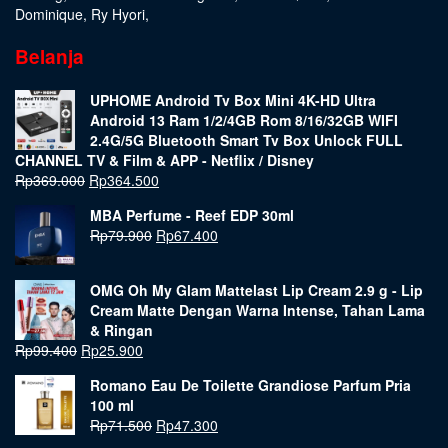
Dominique
,
Ry Hyori
,
Belanja
UPHOME Android Tv Box Mini 4K-HD Ultra
Android 13 Ram 1/2/4GB Rom 8/16/32GB WIFI
2.4G/5G Bluetooth Smart Tv Box Unlock FULL
CHANNEL TV & Film & APP - Netflix / Disney
Rp
369.000
Rp
364.500
MBA Perfume - Reef EDP 30ml
Rp
79.900
Rp
67.400
OMG Oh My Glam Mattelast Lip Cream 2.9 g - Lip
Cream Matte Dengan Warna Intense, Tahan Lama
& Ringan
Rp
99.400
Rp
25.900
Romano Eau De Toilette Grandiose Parfum Pria
100 ml
Rp
71.500
Rp
47.300