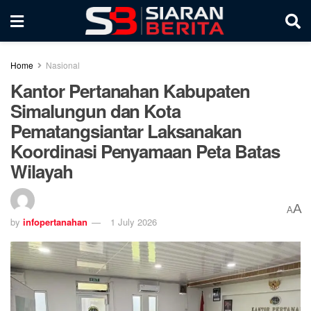
Home
Nasional
Kantor Pertanahan Kabupaten
Simalungun dan Kota
Pematangsiantar Laksanakan
Koordinasi Penyamaan Peta Batas
Wilayah
A
A
by
infopertanahan
1 July 2026