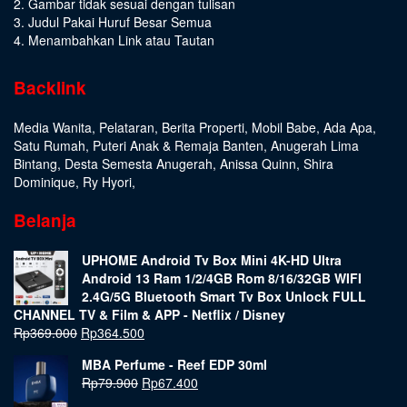
2. Gambar tidak sesuai dengan tulisan
3. Judul Pakai Huruf Besar Semua
4. Menambahkan Link atau Tautan
Backlink
Media Wanita
,
Pelataran
,
Berita Properti
,
Mobil Babe
,
Ada Apa
,
Satu Rumah
,
Puteri Anak & Remaja Banten
,
Anugerah Lima
Bintang
,
Desta Semesta Anugerah
,
Anissa Quinn
,
Shira
Dominique
,
Ry Hyori
,
Belanja
UPHOME Android Tv Box Mini 4K-HD Ultra
Android 13 Ram 1/2/4GB Rom 8/16/32GB WIFI
2.4G/5G Bluetooth Smart Tv Box Unlock FULL
CHANNEL TV & Film & APP - Netflix / Disney
Rp
369.000
Rp
364.500
MBA Perfume - Reef EDP 30ml
Rp
79.900
Rp
67.400