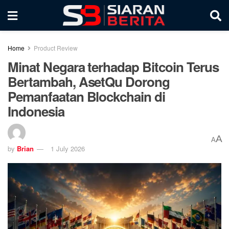
Home
Product Review
Minat Negara terhadap Bitcoin Terus
Bertambah, AsetQu Dorong
Pemanfaatan Blockchain di
Indonesia
A
A
by
Brian
1 July 2026