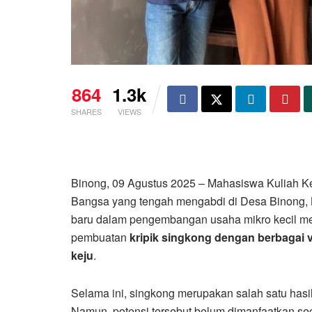
864
1.3k
SHARES
VIEWS
Binong, 09 Agustus 2025 – Mahasiswa Kuliah K
Bangsa yang tengah mengabdi di Desa Binong,
baru dalam pengembangan usaha mikro kecil me
pembuatan
kripik singkong dengan berbagai v
keju
.
Selama ini, singkong merupakan salah satu hasi
Namun, potensi tersebut belum dimanfaatkan se