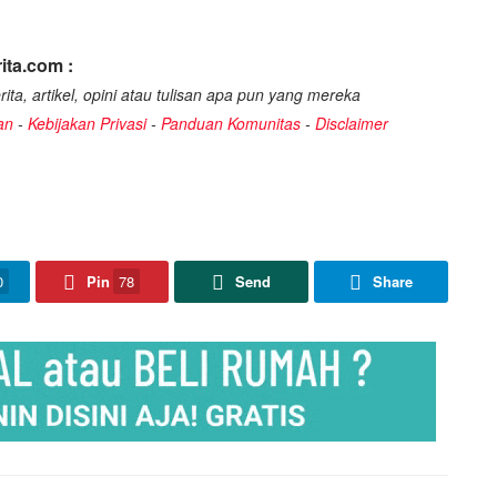
ita.com :
ita, artikel, opini atau tulisan apa pun yang mereka
an
-
Kebijakan Privasi
-
Panduan Komunitas
-
Disclaimer
0
Pin
78
Send
Share