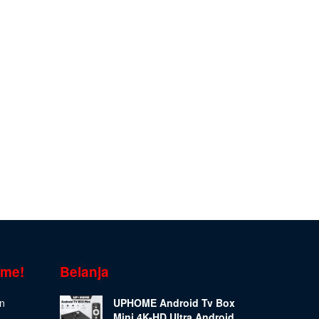
ome!
Belanja
on
UPHOME Android Tv Box
Mini 4K-HD Ultra Android