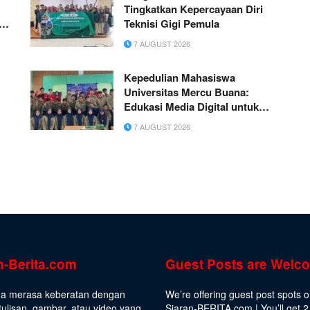
Tingkatkan Kepercayaan Diri
n
Teknisi Gigi Pemula
o
7 AUGUST 2026
Kepedulian Mahasiswa
Universitas Mercu Buana:
Edukasi Media Digital untuk
Generasi Muda Melalui Kuliah
7 AUGUST 2026
Peduli Negeri di SMK
Muhammadiyah 1 Tangerang
n-Berita.com
Guest Posts are Welc
da merasa keberatan dengan
We’re offering guest post spots 
ulisan, gambar, atau video yang
Siaran-BERITA.com | You’ll get 2