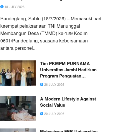
18 JULY 2026
Pandeglang, Sabtu (18/7/2026) – Memasuki hari
keempat pelaksanaan TNI Manunggal
Membangun Desa (TMMD) ke-129 Kodim
0601/Pandeglang, suasana kebersamaan
antara personel...
Tim PKMPM PURNAMA
Universitas Jambi Hadirkan
Program Penguatan
Kemandirian Seksualitas bagi
26 JULY 2026
Remaja Down Syndrome
A Modern Lifestyle Against
Social Value
20 JULY 2026
Mahasiswa FEB Universitas