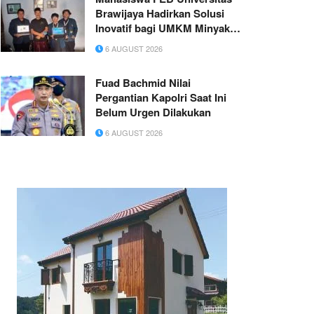
Brawijaya Hadirkan Solusi
Inovatif bagi UMKM Minyak
Kenanga di Desa Kebonduren
6 AUGUST 2026
Fuad Bachmid Nilai
Pergantian Kapolri Saat Ini
Belum Urgen Dilakukan
6 AUGUST 2026