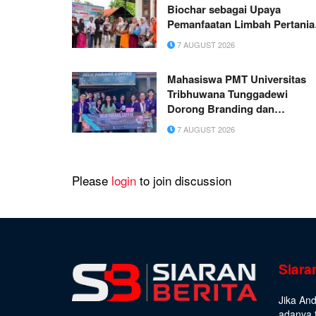
Biochar sebagai Upaya
Pemanfaatan Limbah Pertania
di Gampong Sambongan Bar
7 AUGUST 2026
Mahasiswa PMT Universitas
Tribhuwana Tunggadewi
Dorong Branding dan
Digitalisasi UMKM di Dusun
7 AUGUST 2026
Gagar dan Dusun Sayang
Please
login
to join discussion
Siara
Jika An
adanya t