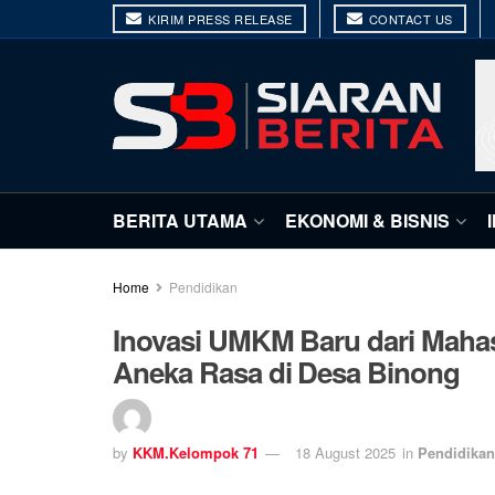
KIRIM PRESS RELEASE
CONTACT US
BERITA UTAMA
EKONOMI & BISNIS
Home
Pendidikan
Inovasi UMKM Baru dari Maha
Aneka Rasa di Desa Binong
by
KKM.Kelompok 71
18 August 2025
in
Pendidikan