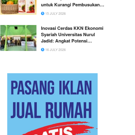
untuk Kurangi Pembusukan
Buah dan Sayur
15 JULY 2026
Inovasi Cerdas KKN Ekonomi
Syariah Universitas Nurul
Jadid: Angkat Potensi
Mandiri UMK Pinang Didesa
16 JULY 2026
Prasi Tembus Pasar Ekspor 3
Ton per Bulan