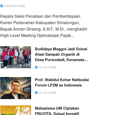
3 AUGUST 2026
Kepala Seksi Penataan dan Pemberdayaan
Kantor Pertanahan Kabupaten Simalungun,
Bapak Amran Girsang, S.SiT., M.Si., menghadiri
High Level Meeting Optimalisasi Pajak...
Budidaya Maggot Jadi Solusi
Atasi Sampah Organik di
Desa Purwodadi, Kecamatan
Sidayu
12 JULY 2026
Prof. Wakidul Kohar Nahkodai
Forum LP2M se Indonesia
10 JULY 2026
Mahasiswa UM Ciptakan
FRUVITA, Solusi Inovatif