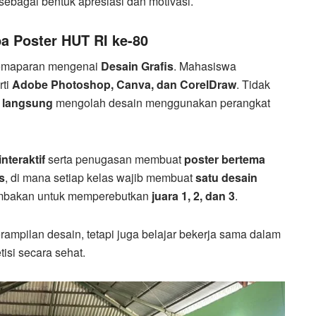
sebagai bentuk apresiasi dan motivasi.
a Poster HUT RI ke-80
 pemaparan mengenai
Desain Grafis
. Mahasiswa
rti
Adobe Photoshop, Canva, dan CorelDraw
. Tidak
k langsung
mengolah desain menggunakan perangkat
interaktif
serta penugasan membuat
poster bertema
s
, di mana setiap kelas wajib membuat
satu desain
ilombakan untuk memperebutkan
juara 1, 2, dan 3
.
terampilan desain, tetapi juga belajar bekerja sama dalam
tisi secara sehat.