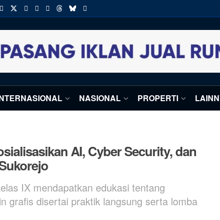
INTERNASIONAL
NASIONAL
PROPERTI
LAIN
lisasikan AI, Cyber Security, dan
 Sukorejo
 kelas IX mendapatkan edukasi tentang
in grafis disertai praktik langsung serta lomba