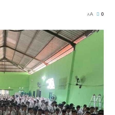
0
A
A