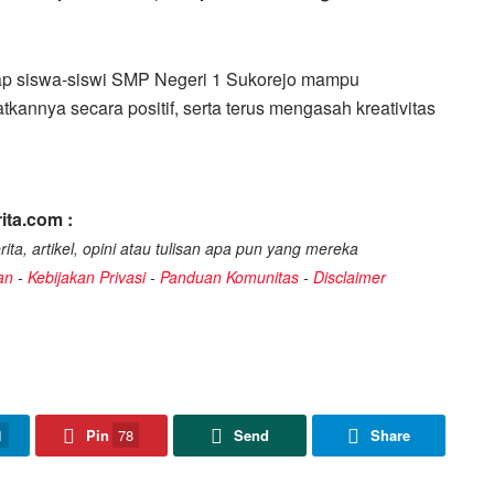
ap siswa-siswi SMP Negeri 1 Sukorejo mampu
kannya secara positif, serta terus mengasah kreativitas
ita.com :
ita, artikel, opini atau tulisan apa pun yang mereka
an
-
Kebijakan Privasi
-
Panduan Komunitas
-
Disclaimer
1
Pin
78
Send
Share