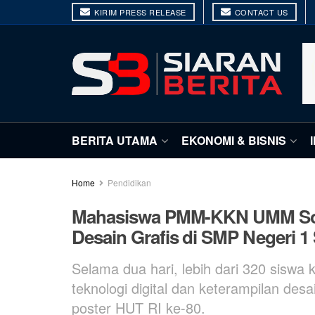
KIRIM PRESS RELEASE
CONTACT US
BERITA UTAMA
EKONOMI & BISNIS
Home
Pendidikan
Mahasiswa PMM-KKN UMM Sosia
Desain Grafis di SMP Negeri 1
Selama dua hari, lebih dari 320 siswa
teknologi digital dan keterampilan desa
poster HUT RI ke-80.