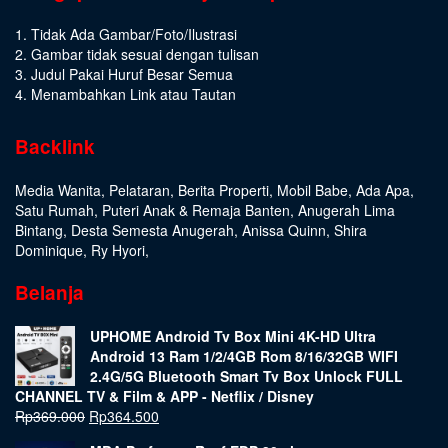
1. Tidak Ada Gambar/Foto/Ilustrasi
2. Gambar tidak sesuai dengan tulisan
3. Judul Pakai Huruf Besar Semua
4. Menambahkan Link atau Tautan
Backlink
Media Wanita
,
Pelataran
,
Berita Properti
,
Mobil Babe
,
Ada Apa
,
Satu Rumah
,
Puteri Anak & Remaja Banten
,
Anugerah Lima
Bintang
,
Desta Semesta Anugerah
,
Anissa Quinn
,
Shira
Dominique
,
Ry Hyori
,
Belanja
UPHOME Android Tv Box Mini 4K-HD Ultra
Android 13 Ram 1/2/4GB Rom 8/16/32GB WIFI
2.4G/5G Bluetooth Smart Tv Box Unlock FULL
CHANNEL TV & Film & APP - Netflix / Disney
Rp
369.000
Rp
364.500