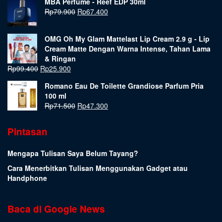
MBA Perfume - Reef EDP 30ml
Rp
79.900
Rp
67.400
OMG Oh My Glam Mattelast Lip Cream 2.9 g - Lip
Cream Matte Dengan Warna Intense, Tahan Lama
& Ringan
Rp
99.400
Rp
25.900
Romano Eau De Toilette Grandiose Parfum Pria
100 ml
Rp
71.500
Rp
47.300
Pintasan
Mengapa Tulisan Saya Belum Tayang?
Cara Menerbitkan Tulisan Menggunakan Gadget atau
Handphone
Baca di Google News