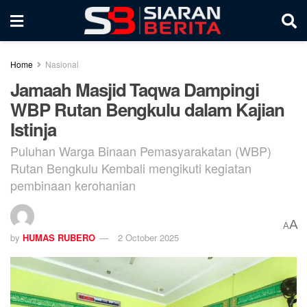
Home
Nasional
Jamaah Masjid Taqwa Dampingi
WBP Rutan Bengkulu dalam Kajian
Istinja
Puluhan Warga Binaan Pemasyarakatan (WBP)
Rutan Bengkulu Kembali mengikuti kegiatan
pembinaan kerohanian
A
A
by
HUMAS RUBERO
2 October 2025