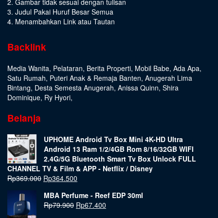
2. Gambar tidak sesuai dengan tulisan
3. Judul Pakai Huruf Besar Semua
4. Menambahkan Link atau Tautan
Backlink
Media Wanita
,
Pelataran
,
Berita Properti
,
Mobil Babe
,
Ada Apa
,
Satu Rumah
,
Puteri Anak & Remaja Banten
,
Anugerah Lima
Bintang
,
Desta Semesta Anugerah
,
Anissa Quinn
,
Shira
Dominique
,
Ry Hyori
,
Belanja
UPHOME Android Tv Box Mini 4K-HD Ultra
Android 13 Ram 1/2/4GB Rom 8/16/32GB WIFI
2.4G/5G Bluetooth Smart Tv Box Unlock FULL
CHANNEL TV & Film & APP - Netflix / Disney
Rp
369.000
Rp
364.500
MBA Perfume - Reef EDP 30ml
Rp
79.900
Rp
67.400