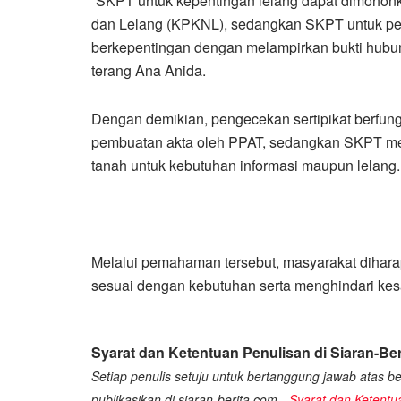
“SKPT untuk kepentingan lelang dapat dimohon
dan Lelang (KPKNL), sedangkan SKPT untuk pen
berkepentingan dengan melampirkan bukti hubu
terang Ana Anida.
Dengan demikian, pengecekan sertipikat berfungs
pembuatan akta oleh PPAT, sedangkan SKPT meru
tanah untuk kebutuhan informasi maupun lelang.
Melalui pemahaman tersebut, masyarakat dihar
sesuai dengan kebutuhan serta menghindari kes
Syarat dan Ketentuan Penulisan di Siaran-Ber
Setiap penulis setuju untuk bertanggung jawab atas ber
publikasikan di siaran-berita.com -
Syarat dan Ketentu