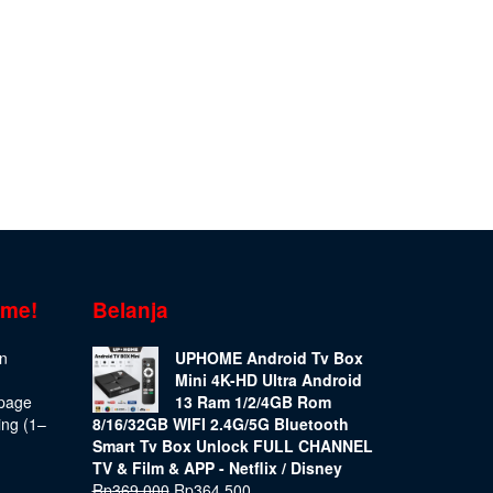
ome!
Belanja
on
UPHOME Android Tv Box
Mini 4K-HD Ultra Android
epage
13 Ram 1/2/4GB Rom
ing (1–
8/16/32GB WIFI 2.4G/5G Bluetooth
Smart Tv Box Unlock FULL CHANNEL
TV & Film & APP - Netflix / Disney
Rp
369.000
Rp
364.500