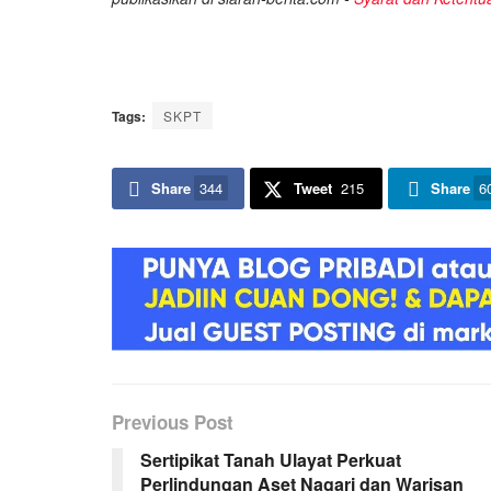
Tags:
SKPT
Share
344
Tweet
215
Share
6
Previous Post
Sertipikat Tanah Ulayat Perkuat
Perlindungan Aset Nagari dan Warisan