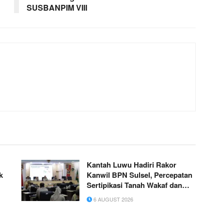
SUSBANPIM VIII
Kantah Luwu Hadiri Rakor
k
Kanwil BPN Sulsel, Percepatan
Sertipikasi Tanah Wakaf dan
MBR Jadi Prioritas
6 AUGUST 2026