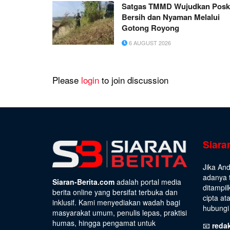
Satgas TMMD Wujudkan Pos
Bersih dan Nyaman Melalui
Gotong Royong
6 AUGUST 2026
Please
login
to join discussion
Siara
Jika An
adanya t
Siaran-Berita.com
adalah portal media
ditampil
berita online yang bersifat terbuka dan
cipta at
inklusif. Kami menyediakan wadah bagi
hubungi 
masyarakat umum, penulis lepas, praktisi
humas, hingga pengamat untuk
📧
reda