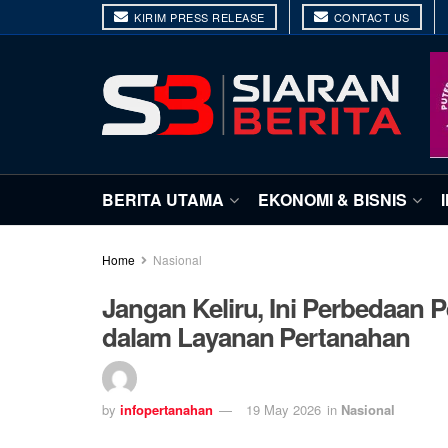
KIRIM PRESS RELEASE
CONTACT US
BERITA UTAMA
EKONOMI & BISNIS
Home
Nasional
Jangan Keliru, Ini Perbedaan 
dalam Layanan Pertanahan
by
infopertanahan
19 May 2026
in
Nasional