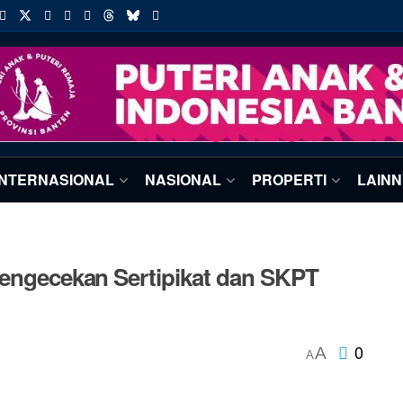
INTERNASIONAL
NASIONAL
PROPERTI
LAIN
Pengecekan Sertipikat dan SKPT
0
A
A