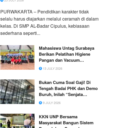
25 JULY 2026
PURWAKARTA – Pendidikan karakter tidak
selalu harus diajarkan melalui ceramah di dalam
kelas. Di SMP AL-Badar Cipulus, kebiasaan
sederhana seperti...
Mahasiswa Untag Surabaya
Berikan Pelatihan Higiene
Pangan dan Vacuum
Packaging bagi UMKM Desa
13 JULY 2026
Raci Kulon
Bukan Cuma Soal Gaji! Di
Tengah Badai PHK dan Demo
Buruh, Inilah “Senjata
Rahasia” Menyelamatkan
9 JULY 2026
Perusahaan
KKN UNP Bersama
Masyarakat Bangun Sistem