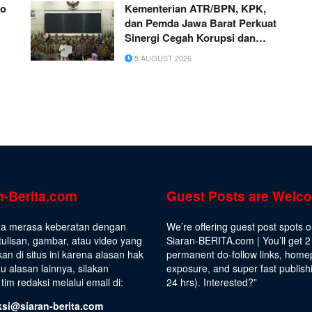
ko
Kementerian ATR/BPN, KPK,
dan Pemda Jawa Barat Perkuat
Sinergi Cegah Korupsi dan
Dorong Ekonomi Daerah
5 AUGUST 2026
n-Berita.com
Guest Posts are Welc
da merasa keberatan dengan
We’re offering guest post spots 
ulisan, gambar, atau video yang
Siaran-BERITA.com | You’ll get 2
kan di situs ini karena alasan hak
permanent do-follow links, hom
au alasan lainnya, silakan
exposure, and super fast publish
tim redaksi melalui email di:
24 hrs).
Interested
?”
ksi@siaran-berita.com