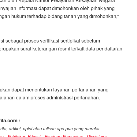
kan oleh Kepala Kantor Pelayanan Kekayaan Negara
yajian informasi dapat dimohonkan oleh pihak yang
ngan hukum terhadap bidang tanah yang dimohonkan,”
i sebagai proses verifikasi sertipikat sebelum
pakan surat keterangan resmi terkait data pendaftaran
apkan dapat menentukan layanan pertanahan yang
alahan dalam proses administrasi pertanahan.
ita.com :
ita, artikel, opini atau tulisan apa pun yang mereka
an
-
Kebijakan Privasi
-
Panduan Komunitas
-
Disclaimer