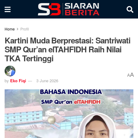
Home
Profil
Kartini Muda Berprestasi: Santriwati
SMP Qur’an elTAHFIDH Raih Nilai
TKA Tertinggi
A
A
by
Eko Fiqi
3 June 2026