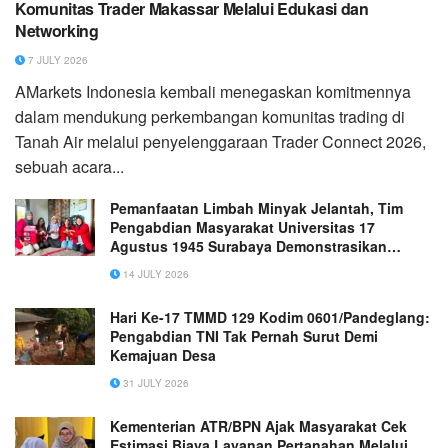
Komunitas Trader Makassar Melalui Edukasi dan
Networking
7 JULY 2026
AMarkets Indonesia kembali menegaskan komitmennya
dalam mendukung perkembangan komunitas trading di
Tanah Air melalui penyelenggaraan Trader Connect 2026,
sebuah acara...
Pemanfaatan Limbah Minyak Jelantah, Tim
Pengabdian Masyarakat Universitas 17
Agustus 1945 Surabaya Demonstrasikan
Pembuatan Lilin Aromaterapi Di Pabrik
14 JULY 2026
Kerupuk
Hari Ke-17 TMMD 129 Kodim 0601/Pandeglang:
Pengabdian TNI Tak Pernah Surut Demi
Kemajuan Desa
31 JULY 2026
Kementerian ATR/BPN Ajak Masyarakat Cek
Estimasi Biaya Layanan Pertanahan Melalui