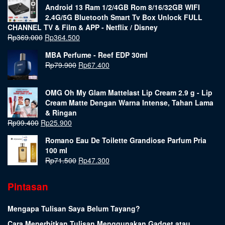
Android 13 Ram 1/2/4GB Rom 8/16/32GB WIFI
2.4G/5G Bluetooth Smart Tv Box Unlock FULL
CHANNEL TV & Film & APP - Netflix / Disney
Rp
369.000
Rp
364.500
MBA Perfume - Reef EDP 30ml
Rp
79.900
Rp
67.400
OMG Oh My Glam Mattelast Lip Cream 2.9 g - Lip
Cream Matte Dengan Warna Intense, Tahan Lama
& Ringan
Rp
99.400
Rp
25.900
Romano Eau De Toilette Grandiose Parfum Pria
100 ml
Rp
71.500
Rp
47.300
Pintasan
Mengapa Tulisan Saya Belum Tayang?
Cara Menerbitkan Tulisan Menggunakan Gadget atau