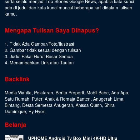
serta selalu menjadi Top Stories Google News, apabila kata kunci
ada di judul dan kata kunci muncul beberapa kali didalam tulisan
kamu.
Mengapa Tulisan Saya Dihapus?
1. Tidak Ada Gambar/Foto/Ilustrasi
2. Gambar tidak sesuai dengan tulisan
3. Judul Pakai Huruf Besar Semua
4. Menambahkan Link atau Tautan
Backlink
Media Wanita
,
Pelataran
,
Berita Properti
,
Mobil Babe
,
Ada Apa
,
Satu Rumah
,
Puteri Anak & Remaja Banten
,
Anugerah Lima
Bintang
,
Desta Semesta Anugerah
,
Anissa Quinn
,
Shira
Dominique
,
Ry Hyori
,
Belanja
UPHOME Android Tv Box Mini 4K-HD Ultra