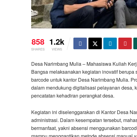
858
1.2k
SHARES
VIEWS
Desa Narimbang Mulia – Mahasiswa Kuliah Kerj
Bangsa melaksanakan kegiatan inovatif berupa s
barcode untuk kantor Desa Narimbang Mulia. Pr
dalam mendukung digitalisasi pelayanan desa, k
pencatatan kehadiran perangkat desa.
Kegiatan ini diselenggarakan di Kantor Desa Nar
administrasi. Dalam kesempatan tersebut, ma
bermanfaat, yakni absensi menggunakan barcode 
mampu menggantikan metode absensi manual yang