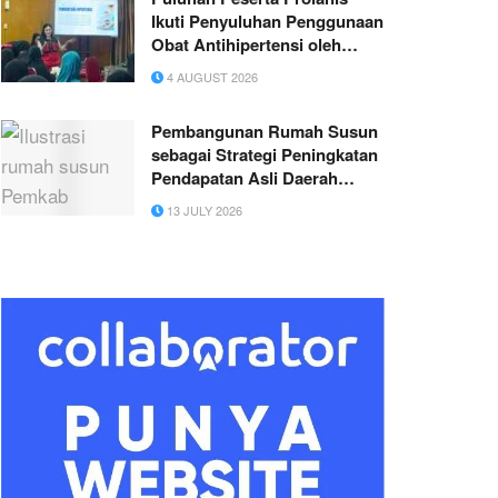
Ikuti Penyuluhan Penggunaan
Obat Antihipertensi oleh
Mahasiswa KKN Profesi
4 AUGUST 2026
Kesehatan Universitas
Hasanuddin
Pembangunan Rumah Susun
sebagai Strategi Peningkatan
Pendapatan Asli Daerah
(PAD) Kabupaten Sarolangun
13 JULY 2026