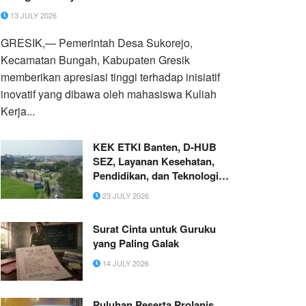
Sampah Tepat Guna ‘Rocket Stove’
13 JULY 2026
GRESIK,— Pemerintah Desa Sukorejo,
Kecamatan Bungah, Kabupaten Gresik
memberikan apresiasi tinggi terhadap inisiatif
inovatif yang dibawa oleh mahasiswa Kuliah
Kerja...
KEK ETKI Banten, D-HUB
SEZ, Layanan Kesehatan,
Pendidikan, dan Teknologi
Bertaraf Global di BSD City
23 JULY 2026
Surat Cinta untuk Guruku
yang Paling Galak
14 JULY 2026
Puluhan Peserta Prolanis