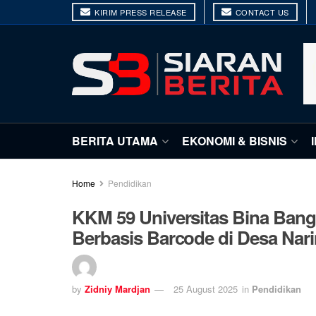
KIRIM PRESS RELEASE
CONTACT US
BERITA UTAMA
EKONOMI & BISNIS
Home
Pendidikan
KKM 59 Universitas Bina Bang
Berbasis Barcode di Desa Nar
by
Zidniy Mardjan
25 August 2025
in
Pendidikan