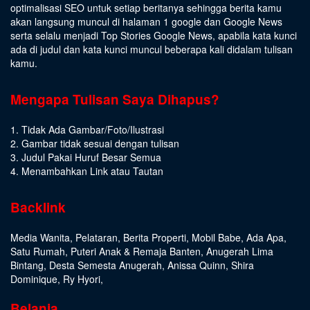
optimalisasi SEO untuk setiap beritanya sehingga berita kamu
akan langsung muncul di halaman 1 google dan Google News
serta selalu menjadi Top Stories Google News, apabila kata kunci
ada di judul dan kata kunci muncul beberapa kali didalam tulisan
kamu.
Mengapa Tulisan Saya Dihapus?
1. Tidak Ada Gambar/Foto/Ilustrasi
2. Gambar tidak sesuai dengan tulisan
3. Judul Pakai Huruf Besar Semua
4. Menambahkan Link atau Tautan
Backlink
Media Wanita
,
Pelataran
,
Berita Properti
,
Mobil Babe
,
Ada Apa
,
Satu Rumah
,
Puteri Anak & Remaja Banten
,
Anugerah Lima
Bintang
,
Desta Semesta Anugerah
,
Anissa Quinn
,
Shira
Dominique
,
Ry Hyori
,
Belanja