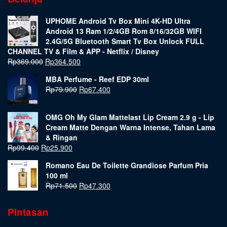
UPHOME Android Tv Box Mini 4K-HD Ultra
Android 13 Ram 1/2/4GB Rom 8/16/32GB WIFI
2.4G/5G Bluetooth Smart Tv Box Unlock FULL
CHANNEL TV & Film & APP - Netflix / Disney
Rp
369.000
Rp
364.500
MBA Perfume - Reef EDP 30ml
Rp
79.900
Rp
67.400
OMG Oh My Glam Mattelast Lip Cream 2.9 g - Lip
Cream Matte Dengan Warna Intense, Tahan Lama
& Ringan
Rp
99.400
Rp
25.900
Romano Eau De Toilette Grandiose Parfum Pria
100 ml
Rp
71.500
Rp
47.300
Pintasan