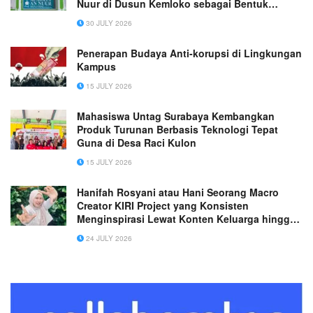
Nuur di Dusun Kemloko sebagai Bentuk
Pengabdian kepada Masyarakat
30 JULY 2026
Penerapan Budaya Anti-korupsi di Lingkungan
Kampus
15 JULY 2026
Mahasiswa Untag Surabaya Kembangkan
Produk Turunan Berbasis Teknologi Tepat
Guna di Desa Raci Kulon
15 JULY 2026
Hanifah Rosyani atau Hani Seorang Macro
Creator KIRI Project yang Konsisten
Menginspirasi Lewat Konten Keluarga hingga
Dipercaya Lebih dari 100 Brand Nasional!
24 JULY 2026