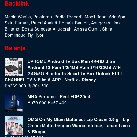
Backlink
Media Wanita
,
Pelataran
,
Berita Properti
,
Mobil Babe
,
Ada Apa
,
Satu Rumah
,
Puteri Anak & Remaja Banten
,
Anugerah Lima
Bintang
,
Desta Semesta Anugerah
,
Anissa Quinn
,
Shira
Dominique
,
Ry Hyori
,
Belanja
UPHOME Android Tv Box Mini 4K-HD Ultra
Android 13 Ram 1/2/4GB Rom 8/16/32GB WIFI
2.4G/5G Bluetooth Smart Tv Box Unlock FULL
CHANNEL TV & Film & APP - Netflix / Disney
Rp
369.000
Rp
364.500
MBA Perfume - Reef EDP 30ml
Rp
79.900
Rp
67.400
OMG Oh My Glam Mattelast Lip Cream 2.9 g - Lip
Cream Matte Dengan Warna Intense, Tahan Lama
& Ringan