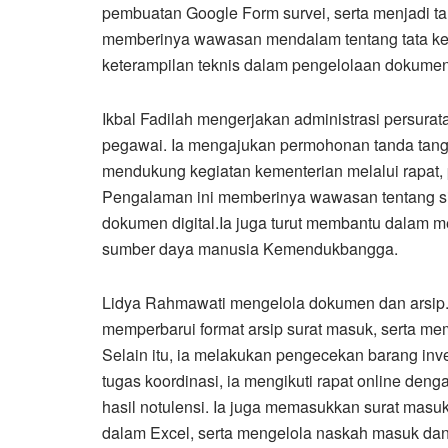
pembuatan Google Form survei, serta menjadi ta
memberinya wawasan mendalam tentang tata kelol
keterampilan teknis dalam pengelolaan dokumen
Ikbal Fadilah mengerjakan administrasi persura
pegawai. Ia mengajukan permohonan tanda tang
mendukung kegiatan kementerian melalui rapat, 
Pengalaman ini memberinya wawasan tentang si
dokumen digital.Ia juga turut membantu dalam men
sumber daya manusia Kemendukbangga.
Lidya Rahmawati mengelola dokumen dan arsip. Ia
memperbarui format arsip surat masuk, serta me
Selain itu, ia melakukan pengecekan barang inv
tugas koordinasi, ia mengikuti rapat online deng
hasil notulensi. Ia juga memasukkan surat masu
dalam Excel, serta mengelola naskah masuk dan 