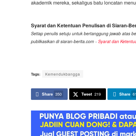
akademik mereka, sekaligus batu loncatan menuj
Syarat dan Ketentuan Penulisan di Siaran-Ber
Setiap penulis setuju untuk bertanggung jawab atas ber
publikasikan di siaran-berita.com -
Syarat dan Ketentu
Tags:
Kemendukbangga
Share
350
Tweet
219
Share
6