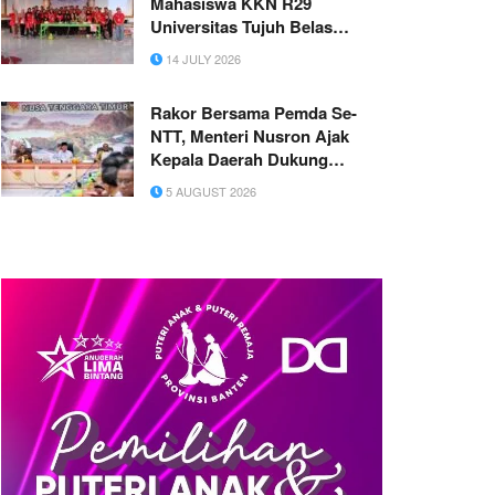
Mahasiswa KKN R29
Universitas Tujuh Belas
Agustus 1945 Surabaya
14 JULY 2026
Berdayakan Ibu PKK Desa
Lasem Melalui Pelatihan
Rakor Bersama Pemda Se-
Olahan Kentang Bergizi
NTT, Menteri Nusron Ajak
Kepala Daerah Dukung
Transformasi Layanan
5 AUGUST 2026
Pertanahan