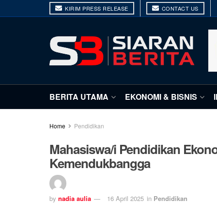
KIRIM PRESS RELEASE
CONTACT US
BERITA UTAMA
EKONOMI & BISNIS
Home
Pendidikan
Mahasiswa/i Pendidikan Eko
Kemendukbangga
by
nadia aulia
16 April 2025
in
Pendidikan