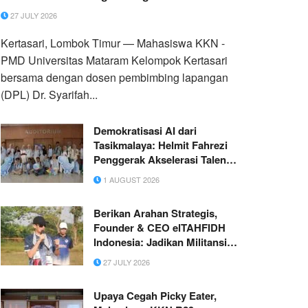
Ikan melalui Pemasaran Online (Digital
27 JULY 2026
Marketing)
Kertasari, Lombok Timur — Mahasiswa KKN -
PMD Universitas Mataram Kelompok Kertasari
bersama dengan dosen pembimbing lapangan
(DPL) Dr. Syarifah...
Demokratisasi AI dari
Tasikmalaya: Helmit Fahrezi
Penggerak Akselerasi Talenta
Digital Muda dan Pemimpin
1 AUGUST 2026
Adopsi Google AI Nasional
Berikan Arahan Strategis,
Founder & CEO elTAHFIDH
Indonesia: Jadikan Militansi
TNI Inspirasi Membangun
27 JULY 2026
Jiwa Kepemimpinan Santri
Upaya Cegah Picky Eater,