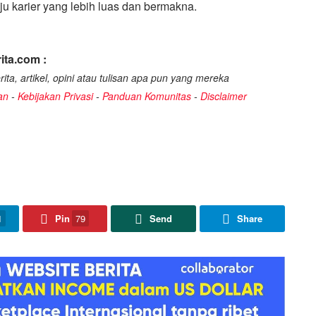
u karier yang lebih luas dan bermakna.
ita.com :
ita, artikel, opini atau tulisan apa pun yang mereka
an
-
Kebijakan Privasi
-
Panduan Komunitas
-
Disclaimer
1
Pin
79
Send
Share