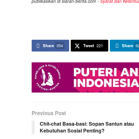
publikasikan di siaran-berita.com -
Syarat dan Ketentu
Share
354
Tweet
221
Share
6
Previous Post
Chit-chat Basa-basi: Sopan Santun atau
Kebutuhan Sosial Penting?