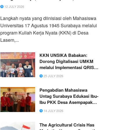
Muda di Desa Lasem, Kecamatan Sidayu,
12 JULY 2026
Kabupaten Gresik
Langkah nyata yang diinisiasi oleh Mahasiswa
Universitas 17 Agustus 1945 Surabaya melalui
program Kuliah Kerja Nyata (KKN) di Desa
Lasem,...
KKN UNSIKA Babakan:
Dorong Digitalisasi UMKM
melalui Implementasi QRIS
dan Google Maps di Desa
25 JULY 2026
Babakan
Pengabdian Mahasiswa
Untag Surabaya Edukasi Ibu-
Ibu PKK Desa Asempapak
Kenali Hoaks AI
14 JULY 2026
The Agricultural Crisis Has