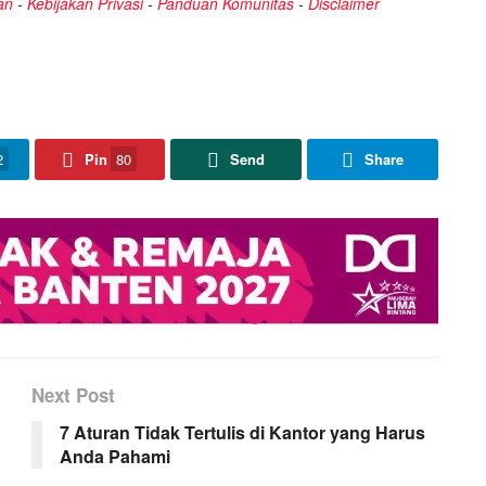
an
-
Kebijakan Privasi
-
Panduan Komunitas
-
Disclaimer
2
Pin
80
Send
Share
Next Post
7 Aturan Tidak Tertulis di Kantor yang Harus
Anda Pahami