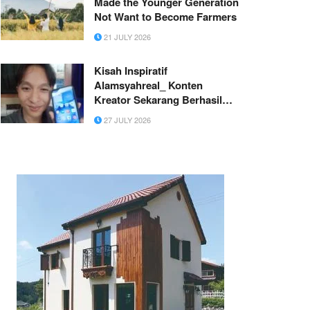
Made the Younger Generation
Not Want to Become Farmers
21 JULY 2026
Kisah Inspiratif
Alamsyahreal_ Konten
Kreator Sekarang Berhasil
Beli HP Berkat Uang Sendiri
27 JULY 2026