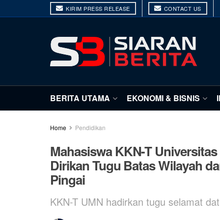
KIRIM PRESS RELEASE
CONTACT US
BERITA UTAMA
EKONOMI & BISNIS
Home
Pendidikan
Mahasiswa KKN-T Universitas
Dirikan Tugu Batas Wilayah 
Pingai
KKN-T UMN hadirkan tugu selamat dat