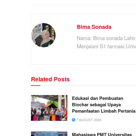
Bima Sonada
Nama: Bima sonada Lahir:
Menjalani S1 farmasi,Uni
Related
Posts
Edukasi dan Pembuatan
Biochar sebagai Upaya
Pemanfaatan Limbah Pertania
di Gampong Sambongan Bar
7 AUGUST 2026
Mahasiswa PMT Universitas