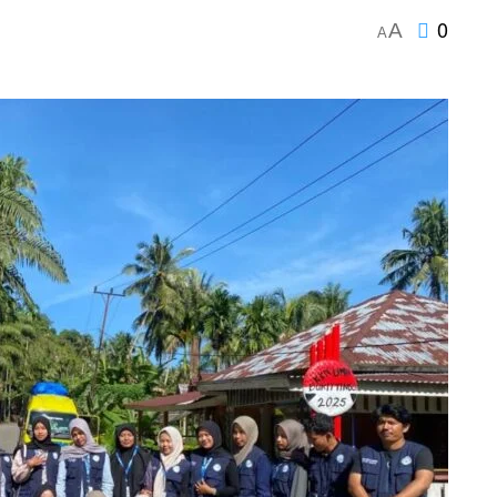
0
A
A