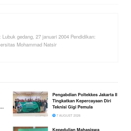
 Lubuk gedang, 27 januari 2004 Pendidikan:
versitas Mohammad Natsir
Pengabdian Poltekkes Jakarta II
Tingkatkan Kepercayaan Diri
n
Teknisi Gigi Pemula
o
7 AUGUST 2026
Kepedulian Mahasiswa