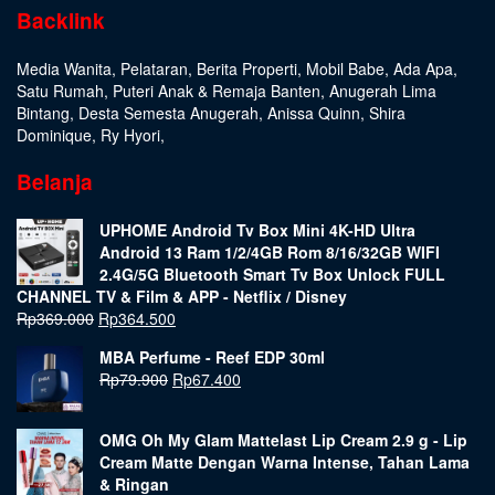
Backlink
Media Wanita
,
Pelataran
,
Berita Properti
,
Mobil Babe
,
Ada Apa
,
Satu Rumah
,
Puteri Anak & Remaja Banten
,
Anugerah Lima
Bintang
,
Desta Semesta Anugerah
,
Anissa Quinn
,
Shira
Dominique
,
Ry Hyori
,
Belanja
UPHOME Android Tv Box Mini 4K-HD Ultra
Android 13 Ram 1/2/4GB Rom 8/16/32GB WIFI
2.4G/5G Bluetooth Smart Tv Box Unlock FULL
CHANNEL TV & Film & APP - Netflix / Disney
Rp
369.000
Rp
364.500
MBA Perfume - Reef EDP 30ml
Rp
79.900
Rp
67.400
OMG Oh My Glam Mattelast Lip Cream 2.9 g - Lip
Cream Matte Dengan Warna Intense, Tahan Lama
& Ringan