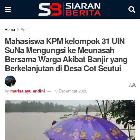
Home
Profil
Mahasiswa KPM kelompok 31 UIN
SuNa Mengungsi ke Meunasah
Bersama Warga Akibat Banjir yang
Berkelanjutan di Desa Cot Seutui
A
A
by
marisa ayu andini
3 December 2025