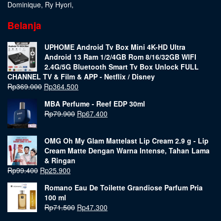
Dominique
,
Ry Hyori
,
Belanja
UPHOME Android Tv Box Mini 4K-HD Ultra
Android 13 Ram 1/2/4GB Rom 8/16/32GB WIFI
2.4G/5G Bluetooth Smart Tv Box Unlock FULL
CHANNEL TV & Film & APP - Netflix / Disney
Rp
369.000
Rp
364.500
MBA Perfume - Reef EDP 30ml
Rp
79.900
Rp
67.400
OMG Oh My Glam Mattelast Lip Cream 2.9 g - Lip
Cream Matte Dengan Warna Intense, Tahan Lama
& Ringan
Rp
99.400
Rp
25.900
Romano Eau De Toilette Grandiose Parfum Pria
100 ml
Rp
71.500
Rp
47.300