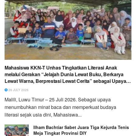
Mahasiswa KKN-T Unhas Tingkatkan Literasi Anak
melalui Gerakan “Jelajah Dunia Lewat Buku, Berkarya
Lewat Warna, Berprestasi Lewat Cerita” sebagai Upaya
Menumbuhkan Minat Baca dalam Peringatan Hari Anak
26 JULY 2026
Nasional
Malili, Luwu Timur – 25 Juli 2026. Sebagai upaya
menumbuhkan minat baca dan memperkuat budaya
literasi sejak usia dini, Mahasiswa...
Ilham Bachtiar Sabet Juara Tiga Kejurda Tenis
Meja Tingkat Provinsi DIY