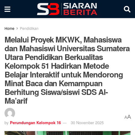
Home
Pendidikan
Melalui Proyek MKWK, Mahasiswa
dan Mahasiswi Universitas Sumatera
Utara Pendidikan Berkualitas
Kelompok 51 Hadirkan Metode
Belajar Interaktif untuk Mendorong
Minat Baca dan Kemampuan
Berhitung Siswa/siswi SDS Al-
Ma’arif
A
A
by
Perundungan Kelompok 16
30 November 2025