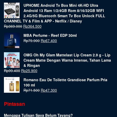
UPHOME Android Tv Box Mini 4K-HD Ultra
Android 13 Ram 1/2/4GB Rom 8/16/32GB WIFI
2.4G/5G Bluetooth Smart Tv Box Unlock FULL
CHANNEL TV & Film & APP - Netflix / Disney
Rp
369.000
Rp
364.500
MBA Perfume - Reef EDP 30ml
Rp
79.900
Rp
67.400
OMG Oh My Glam Mattelast Lip Cream 2.9 g - Lip
Cream Matte Dengan Warna Intense, Tahan Lama
& Ringan
Rp
99.400
Rp
25.900
Romano Eau De Toilette Grandiose Parfum Pria
100 ml
Rp
71.500
Rp
47.300
Pintasan
Mengapa Tulisan Saya Belum Tayang?