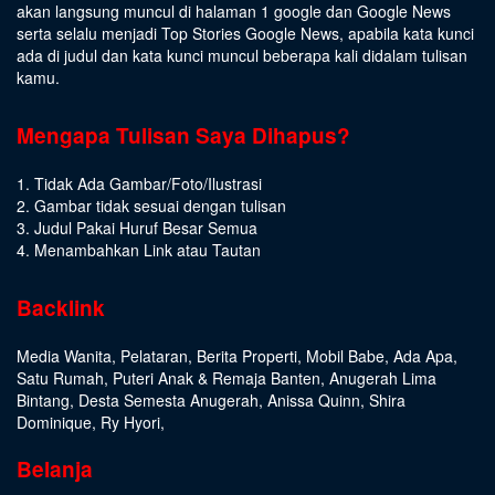
akan langsung muncul di halaman 1 google dan Google News
serta selalu menjadi Top Stories Google News, apabila kata kunci
ada di judul dan kata kunci muncul beberapa kali didalam tulisan
kamu.
Mengapa Tulisan Saya Dihapus?
1. Tidak Ada Gambar/Foto/Ilustrasi
2. Gambar tidak sesuai dengan tulisan
3. Judul Pakai Huruf Besar Semua
4. Menambahkan Link atau Tautan
Backlink
Media Wanita
,
Pelataran
,
Berita Properti
,
Mobil Babe
,
Ada Apa
,
Satu Rumah
,
Puteri Anak & Remaja Banten
,
Anugerah Lima
Bintang
,
Desta Semesta Anugerah
,
Anissa Quinn
,
Shira
Dominique
,
Ry Hyori
,
Belanja