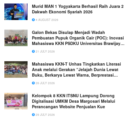
Murid MAN 1 Yogyakarta Berhasil Raih Juara 2
Dakwah Ekonomi Syariah 2026
4 AUGUST 2026
Galon Bekas Disulap Menjadi Wadah
Pembuatan Pupuk Organik Cair (POC): Inovasi
Mahasiswa KKN PSDKU Universitas Brawijaya
Kediri di Desa Banjarsari, Kecamatan
21 JULY 2026
Ngronggot, Kabupaten Nganjuk.
Mahasiswa KKN-T Unhas Tingkatkan Literasi
Anak melalui Gerakan “Jelajah Dunia Lewat
Buku, Berkarya Lewat Warna, Berprestasi
Lewat Cerita” sebagai Upaya Menumbuhkan
26 JULY 2026
Minat Baca dalam Peringatan Hari Anak
Nasional
Kelompok 8 KKN ITSNU Lampung Dorong
Digitalisasi UMKM Desa Margosari Melalui
Perancangan Website Penjualan Kue
29 JULY 2026