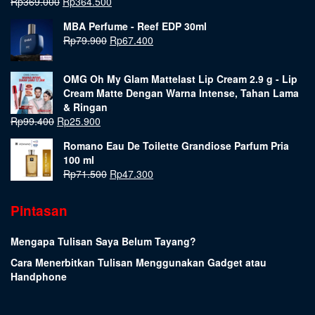
Rp
369.000
Rp
364.500
MBA Perfume - Reef EDP 30ml
Rp
79.900
Rp
67.400
OMG Oh My Glam Mattelast Lip Cream 2.9 g - Lip
Cream Matte Dengan Warna Intense, Tahan Lama
& Ringan
Rp
99.400
Rp
25.900
Romano Eau De Toilette Grandiose Parfum Pria
100 ml
Rp
71.500
Rp
47.300
Pintasan
Mengapa Tulisan Saya Belum Tayang?
Cara Menerbitkan Tulisan Menggunakan Gadget atau
Handphone