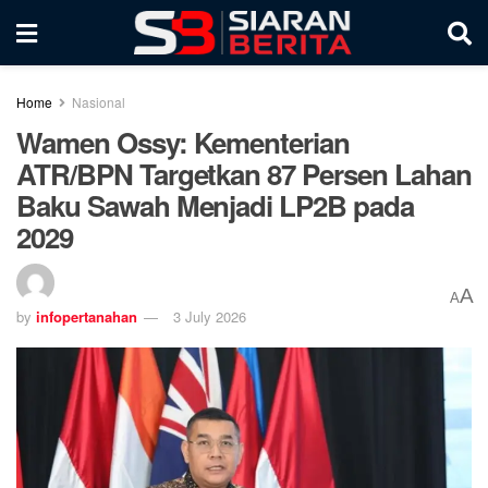
Home
Nasional
Wamen Ossy: Kementerian
ATR/BPN Targetkan 87 Persen Lahan
Baku Sawah Menjadi LP2B pada
2029
A
A
by
infopertanahan
3 July 2026