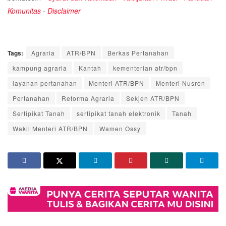
Komunitas
-
Disclaimer
Tags:
Agraria
ATR/BPN
Berkas Pertanahan
kampung agraria
Kantah
kementerian atr/bpn
layanan pertanahan
Menteri ATR/BPN
Menteri Nusron
Pertanahan
Reforma Agraria
Sekjen ATR/BPN
Sertipikat Tanah
sertipikat tanah elektronik
Tanah
Wakil Menteri ATR/BPN
Wamen Ossy