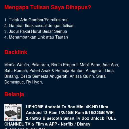
Mengapa Tulisan Saya Dihapus?
1. Tidak Ada Gambar/Foto/Ilustrasi
2. Gambar tidak sesuai dengan tulisan
3. Judul Pakai Huruf Besar Semua
4. Menambahkan Link atau Tautan
Backlink
Media Wanita
,
Pelataran
,
Berita Properti
,
Mobil Babe
,
Ada Apa
,
Satu Rumah
,
Puteri Anak & Remaja Banten
,
Anugerah Lima
Bintang
,
Desta Semesta Anugerah
,
Anissa Quinn
,
Shira
Dominique
,
Ry Hyori
,
Belanja
UPHOME Android Tv Box Mini 4K-HD Ultra
Android 13 Ram 1/2/4GB Rom 8/16/32GB WIFI
2.4G/5G Bluetooth Smart Tv Box Unlock FULL
CHANNEL TV & Film & APP - Netflix / Disney