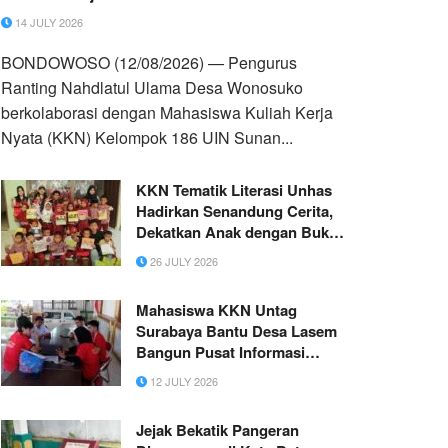
14 JULY 2026
BONDOWOSO (12/08/2026) — Pengurus
Ranting Nahdlatul Ulama Desa Wonosuko
berkolaborasi dengan Mahasiswa Kuliah Kerja
Nyata (KKN) Kelompok 186 UIN Sunan...
KKN Tematik Literasi Unhas
Hadirkan Senandung Cerita,
Dekatkan Anak dengan Buku
Melalui Membaca Nyaring
26 JULY 2026
Mahasiswa KKN Untag
Surabaya Bantu Desa Lasem
Bangun Pusat Informasi
Digital lewat Linktree
12 JULY 2026
Jejak Bekatik Pangeran