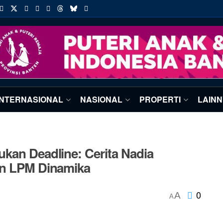
INTERNASIONAL
NASIONAL
PROPERTI
LAIN
kan Deadline: Cerita Nadia
an LPM Dinamika
0
A
A