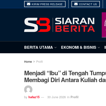
KIRIM PRESS RELEASE
CONTACT US
BERITA UTAMA
EKONOMI & BISNIS
Home
Profil
Menjadi “Ibu” di Tengah Tumpu
Membagi Diri Antara Kuliah d
by
hafaz15
30 June 2026
in
Profil