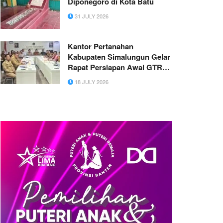
Diponegoro di Kota Batu
31 JULY 2026
Kantor Pertanahan
Kabupaten Simalungun Gelar
Rapat Persiapan Awal GTRA
Tahun 2026
18 JULY 2026