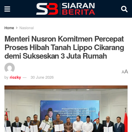
Home
Nasional
Menteri Nusron Komitmen Percepat
Proses Hibah Tanah Lippo Cikarang
demi Sukseskan 3 Juta Rumah
A
A
by
riozky
30 June 2026