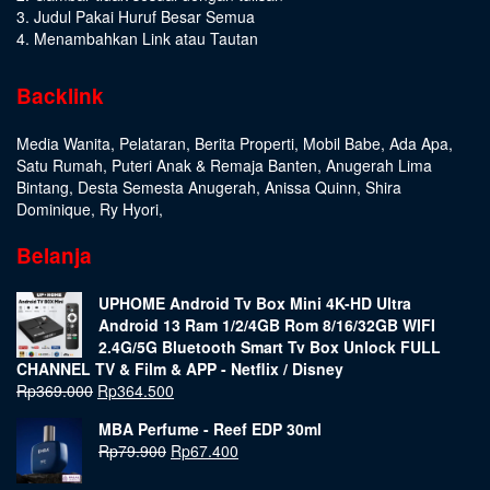
3. Judul Pakai Huruf Besar Semua
4. Menambahkan Link atau Tautan
Backlink
Media Wanita
,
Pelataran
,
Berita Properti
,
Mobil Babe
,
Ada Apa
,
Satu Rumah
,
Puteri Anak & Remaja Banten
,
Anugerah Lima
Bintang
,
Desta Semesta Anugerah
,
Anissa Quinn
,
Shira
Dominique
,
Ry Hyori
,
Belanja
UPHOME Android Tv Box Mini 4K-HD Ultra
Android 13 Ram 1/2/4GB Rom 8/16/32GB WIFI
2.4G/5G Bluetooth Smart Tv Box Unlock FULL
CHANNEL TV & Film & APP - Netflix / Disney
Rp
369.000
Rp
364.500
MBA Perfume - Reef EDP 30ml
Rp
79.900
Rp
67.400