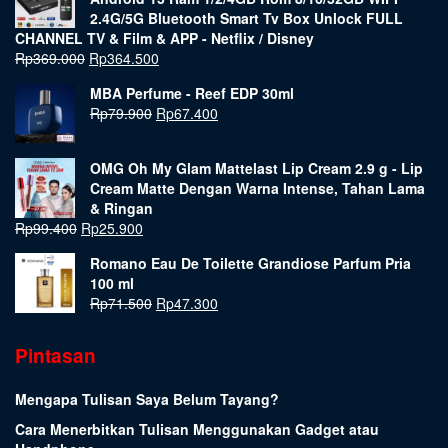
2.4G/5G Bluetooth Smart Tv Box Unlock FULL
CHANNEL TV & Film & APP - Netflix / Disney
Rp
369.000
Rp
364.500
MBA Perfume - Reef EDP 30ml
Rp
79.900
Rp
67.400
OMG Oh My Glam Mattelast Lip Cream 2.9 g - Lip
Cream Matte Dengan Warna Intense, Tahan Lama
& Ringan
Rp
99.400
Rp
25.900
Romano Eau De Toilette Grandiose Parfum Pria
100 ml
Rp
71.500
Rp
47.300
Pintasan
Mengapa Tulisan Saya Belum Tayang?
Cara Menerbitkan Tulisan Menggunakan Gadget atau