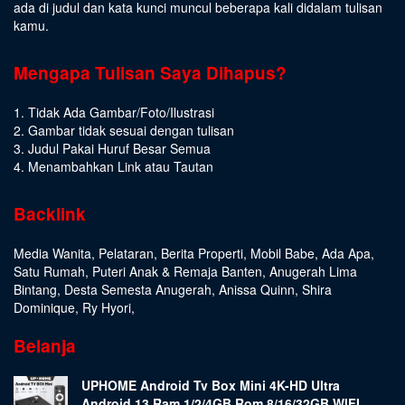
ada di judul dan kata kunci muncul beberapa kali didalam tulisan
kamu.
Mengapa Tulisan Saya Dihapus?
1. Tidak Ada Gambar/Foto/Ilustrasi
2. Gambar tidak sesuai dengan tulisan
3. Judul Pakai Huruf Besar Semua
4. Menambahkan Link atau Tautan
Backlink
Media Wanita
,
Pelataran
,
Berita Properti
,
Mobil Babe
,
Ada Apa
,
Satu Rumah
,
Puteri Anak & Remaja Banten
,
Anugerah Lima
Bintang
,
Desta Semesta Anugerah
,
Anissa Quinn
,
Shira
Dominique
,
Ry Hyori
,
Belanja
UPHOME Android Tv Box Mini 4K-HD Ultra
Android 13 Ram 1/2/4GB Rom 8/16/32GB WIFI