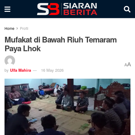
Home
Profil
Mufakat di Bawah Riuh Temaram
Paya Lhok
A
A
by
Ulfa Mahira
16 May 2026