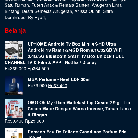
Satu Rumah
,
Puteri Anak & Remaja Banten
,
Anugerah Lima
Bintang
,
Desta Semesta Anugerah
,
Anissa Quinn
,
Shira
Dominique
,
Ry Hyori
,
Belanja
UPHOME Android Tv Box Mini 4K-HD Ultra
Android 13 Ram 1/2/4GB Rom 8/16/32GB WIFI
2.4G/5G Bluetooth Smart Tv Box Unlock FULL
CHANNEL TV & Film & APP - Netflix / Disney
Rp
369.000
Rp
364.500
MBA Perfume - Reef EDP 30ml
Rp
79.900
Rp
67.400
OMG Oh My Glam Mattelast Lip Cream 2.9 g - Lip
Cream Matte Dengan Warna Intense, Tahan Lama
& Ringan
Rp
99.400
Rp
25.900
Romano Eau De Toilette Grandiose Parfum Pria
100 ml