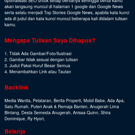
optimalisasi SEO untuk setiap beritanya sehingga berita kamu
akan langsung muncul di halaman 1 google dan Google News
serta selalu menjadi Top Stories Google News, apabila kata kunci
ada di judul dan kata kunci muncul beberapa kali didalam tulisan
kamu.
Mengapa Tulisan Saya Dihapus?
1. Tidak Ada Gambar/Foto/Ilustrasi
2. Gambar tidak sesuai dengan tulisan
3. Judul Pakai Huruf Besar Semua
4. Menambahkan Link atau Tautan
Backlink
Media Wanita
,
Pelataran
,
Berita Properti
,
Mobil Babe
,
Ada Apa
,
Satu Rumah
,
Puteri Anak & Remaja Banten
,
Anugerah Lima
Bintang
,
Desta Semesta Anugerah
,
Anissa Quinn
,
Shira
Dominique
,
Ry Hyori
,
Belanja