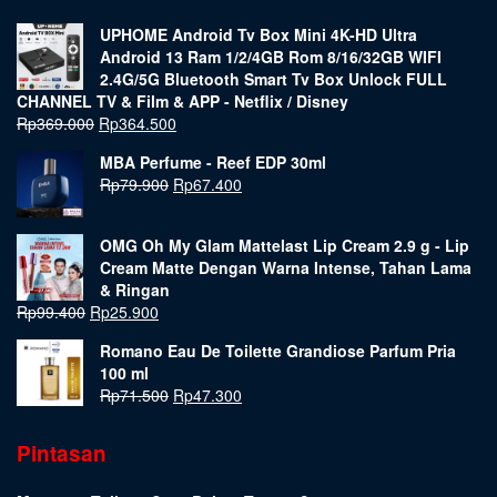
UPHOME Android Tv Box Mini 4K-HD Ultra
Android 13 Ram 1/2/4GB Rom 8/16/32GB WIFI
2.4G/5G Bluetooth Smart Tv Box Unlock FULL
CHANNEL TV & Film & APP - Netflix / Disney
Rp
369.000
Rp
364.500
MBA Perfume - Reef EDP 30ml
Rp
79.900
Rp
67.400
OMG Oh My Glam Mattelast Lip Cream 2.9 g - Lip
Cream Matte Dengan Warna Intense, Tahan Lama
& Ringan
Rp
99.400
Rp
25.900
Romano Eau De Toilette Grandiose Parfum Pria
100 ml
Rp
71.500
Rp
47.300
Pintasan