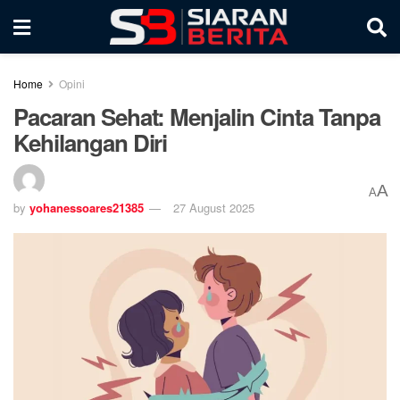
Home
Opini
Pacaran Sehat: Menjalin Cinta Tanpa
Kehilangan Diri
A
A
by
yohanessoares21385
27 August 2025