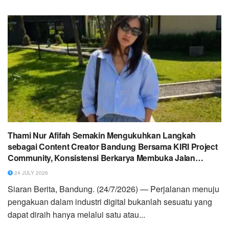
Thami Nur Afifah Semakin Mengukuhkan Langkah
sebagai Content Creator Bandung Bersama KIRI Project
Community, Konsistensi Berkarya Membuka Jalan
Menuju Kepercayaan Berbagai Brand Nasional
24 JULY 2026
Siaran Berita, Bandung. (24/7/2026) — Perjalanan menuju
pengakuan dalam industri digital bukanlah sesuatu yang
dapat diraih hanya melalui satu atau...