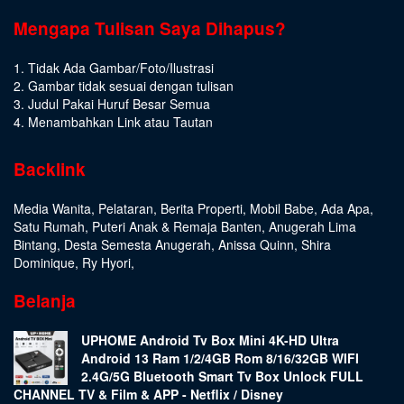
Mengapa Tulisan Saya Dihapus?
1. Tidak Ada Gambar/Foto/Ilustrasi
2. Gambar tidak sesuai dengan tulisan
3. Judul Pakai Huruf Besar Semua
4. Menambahkan Link atau Tautan
Backlink
Media Wanita
,
Pelataran
,
Berita Properti
,
Mobil Babe
,
Ada Apa
,
Satu Rumah
,
Puteri Anak & Remaja Banten
,
Anugerah Lima
Bintang
,
Desta Semesta Anugerah
,
Anissa Quinn
,
Shira
Dominique
,
Ry Hyori
,
Belanja
UPHOME Android Tv Box Mini 4K-HD Ultra
Android 13 Ram 1/2/4GB Rom 8/16/32GB WIFI
2.4G/5G Bluetooth Smart Tv Box Unlock FULL
CHANNEL TV & Film & APP - Netflix / Disney