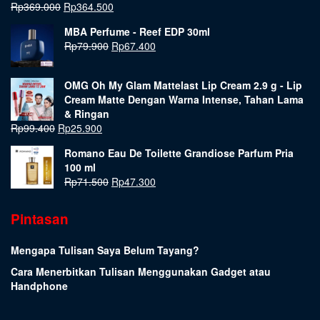
Rp
369.000
Rp
364.500
MBA Perfume - Reef EDP 30ml
Rp
79.900
Rp
67.400
OMG Oh My Glam Mattelast Lip Cream 2.9 g - Lip
Cream Matte Dengan Warna Intense, Tahan Lama
& Ringan
Rp
99.400
Rp
25.900
Romano Eau De Toilette Grandiose Parfum Pria
100 ml
Rp
71.500
Rp
47.300
Pintasan
Mengapa Tulisan Saya Belum Tayang?
Cara Menerbitkan Tulisan Menggunakan Gadget atau
Handphone