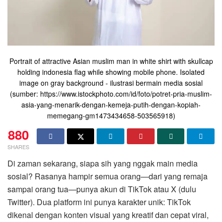
Portrait of attractive Asian muslim man in white shirt with skullcap
holding indonesia flag while showing mobile phone. Isolated
image on gray background - ilustrasi bermain media sosial
(sumber: https://www.istockphoto.com/id/foto/potret-pria-muslim-
asia-yang-menarik-dengan-kemeja-putih-dengan-kopiah-
memegang-gm1473434658-503565918)
880
SHARES
Di zaman sekarang, siapa sih yang nggak main media
sosial? Rasanya hampir semua orang—dari yang remaja
sampai orang tua—punya akun di TikTok atau X (dulu
Twitter). Dua platform ini punya karakter unik: TikTok
dikenal dengan konten visual yang kreatif dan cepat viral,