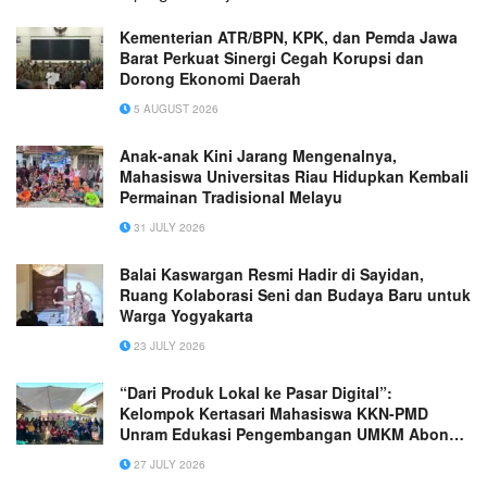
Kementerian ATR/BPN, KPK, dan Pemda Jawa
Barat Perkuat Sinergi Cegah Korupsi dan
Dorong Ekonomi Daerah
5 AUGUST 2026
Anak-anak Kini Jarang Mengenalnya,
Mahasiswa Universitas Riau Hidupkan Kembali
Permainan Tradisional Melayu
31 JULY 2026
Balai Kaswargan Resmi Hadir di Sayidan,
Ruang Kolaborasi Seni dan Budaya Baru untuk
Warga Yogyakarta
23 JULY 2026
“Dari Produk Lokal ke Pasar Digital”:
Kelompok Kertasari Mahasiswa KKN-PMD
Unram Edukasi Pengembangan UMKM Abon
Ikan melalui Pemasaran Online (Digital
27 JULY 2026
Marketing)