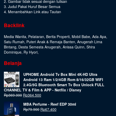
2. Gambar tidak sesuai dengan tulisan
3. Judul Pakai Huruf Besar Semua
4. Menambahkan Link atau Tautan
Backlink
Media Wanita
,
Pelataran
,
Berita Properti
,
Mobil Babe
,
Ada Apa
,
Satu Rumah
,
Puteri Anak & Remaja Banten
,
Anugerah Lima
Bintang
,
Desta Semesta Anugerah
,
Anissa Quinn
,
Shira
Dominique
,
Ry Hyori
,
Belanja
UPHOME Android Tv Box Mini 4K-HD Ultra
Android 13 Ram 1/2/4GB Rom 8/16/32GB WIFI
2.4G/5G Bluetooth Smart Tv Box Unlock FULL
CHANNEL TV & Film & APP - Netflix / Disney
Rp
369.000
Rp
364.500
MBA Perfume - Reef EDP 30ml
Rp
79.900
Rp
67.400