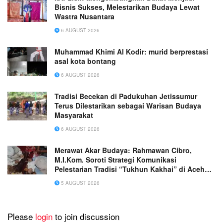
Bisnis Sukses, Melestarikan Budaya Lewat
Wastra Nusantara
6 AUGUST 2026
Muhammad Khimi Al Kodir: murid berprestasi
asal kota bontang
6 AUGUST 2026
Tradisi Becekan di Padukuhan Jetissumur
Terus Dilestarikan sebagai Warisan Budaya
Masyarakat
6 AUGUST 2026
Merawat Akar Budaya: Rahmawan Cibro,
M.I.Kom. Soroti Strategi Komunikasi
Pelestarian Tradisi “Tukhun Kakhai” di Aceh
Singkil
5 AUGUST 2026
Please
login
to join discussion