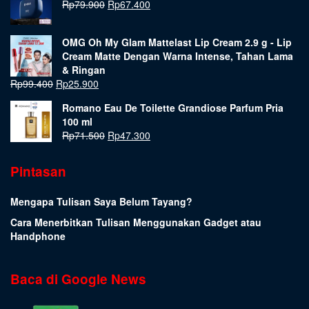
Rp
79.900
Rp
67.400
OMG Oh My Glam Mattelast Lip Cream 2.9 g - Lip
Cream Matte Dengan Warna Intense, Tahan Lama
& Ringan
Rp
99.400
Rp
25.900
Romano Eau De Toilette Grandiose Parfum Pria
100 ml
Rp
71.500
Rp
47.300
Pintasan
Mengapa Tulisan Saya Belum Tayang?
Cara Menerbitkan Tulisan Menggunakan Gadget atau
Handphone
Baca di Google News