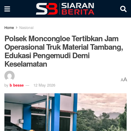
Home
Nasional
Polsek Moncongloe Tertibkan Jam
Operasional Truk Material Tambang,
Edukasi Pengemudi Demi
Keselamatan
A
A
by
b besse
12 May 2026