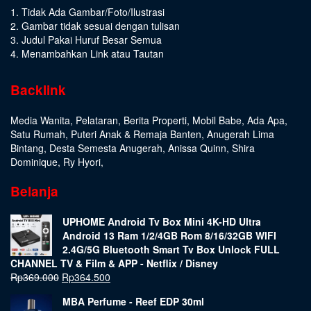
1. Tidak Ada Gambar/Foto/Ilustrasi
2. Gambar tidak sesuai dengan tulisan
3. Judul Pakai Huruf Besar Semua
4. Menambahkan Link atau Tautan
Backlink
Media Wanita
,
Pelataran
,
Berita Properti
,
Mobil Babe
,
Ada Apa
,
Satu Rumah
,
Puteri Anak & Remaja Banten
,
Anugerah Lima
Bintang
,
Desta Semesta Anugerah
,
Anissa Quinn
,
Shira
Dominique
,
Ry Hyori
,
Belanja
UPHOME Android Tv Box Mini 4K-HD Ultra
Android 13 Ram 1/2/4GB Rom 8/16/32GB WIFI
2.4G/5G Bluetooth Smart Tv Box Unlock FULL
CHANNEL TV & Film & APP - Netflix / Disney
Rp
369.000
Rp
364.500
MBA Perfume - Reef EDP 30ml