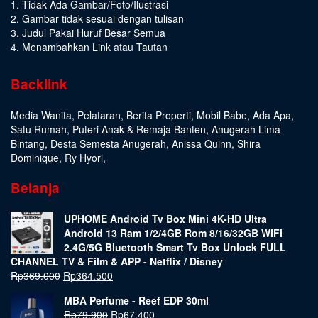
1. Tidak Ada Gambar/Foto/Ilustrasi
2. Gambar tidak sesuai dengan tulisan
3. Judul Pakai Huruf Besar Semua
4. Menambahkan Link atau Tautan
Backlink
Media Wanita
,
Pelataran
,
Berita Properti
,
Mobil Babe
,
Ada Apa
,
Satu Rumah
,
Puteri Anak & Remaja Banten
,
Anugerah Lima
Bintang
,
Desta Semesta Anugerah
,
Anissa Quinn
,
Shira
Dominique
,
Ry Hyori
,
Belanja
UPHOME Android Tv Box Mini 4K-HD Ultra
Android 13 Ram 1/2/4GB Rom 8/16/32GB WIFI
2.4G/5G Bluetooth Smart Tv Box Unlock FULL
CHANNEL TV & Film & APP - Netflix / Disney
Rp
369.000
Rp
364.500
MBA Perfume - Reef EDP 30ml
Rp
79.900
Rp
67.400