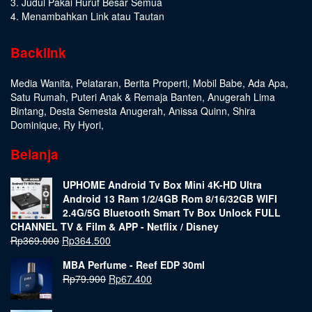
3. Judul Pakai Huruf Besar Semua
4. Menambahkan Link atau Tautan
Backlink
Media Wanita
,
Pelataran
,
Berita Properti
,
Mobil Babe
,
Ada Apa
,
Satu Rumah
,
Puteri Anak & Remaja Banten
,
Anugerah Lima
Bintang
,
Desta Semesta Anugerah
,
Anissa Quinn
,
Shira
Dominique
,
Ry Hyori
,
Belanja
UPHOME Android Tv Box Mini 4K-HD Ultra
Android 13 Ram 1/2/4GB Rom 8/16/32GB WIFI
2.4G/5G Bluetooth Smart Tv Box Unlock FULL
CHANNEL TV & Film & APP - Netflix / Disney
Rp
369.000
Rp
364.500
MBA Perfume - Reef EDP 30ml
Rp
79.900
Rp
67.400