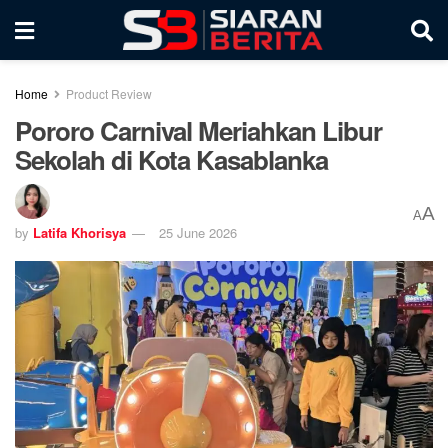
Home
Product Review
Pororo Carnival Meriahkan Libur
Sekolah di Kota Kasablanka
A
A
by
Latifa Khorisya
25 June 2026