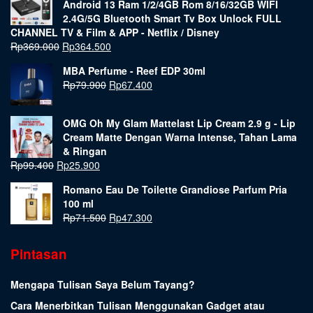
Android 13 Ram 1/2/4GB Rom 8/16/32GB WIFI
2.4G/5G Bluetooth Smart Tv Box Unlock FULL
CHANNEL TV & Film & APP - Netflix / Disney
Rp
369.000
Rp
364.500
MBA Perfume - Reef EDP 30ml
Rp
79.900
Rp
67.400
OMG Oh My Glam Mattelast Lip Cream 2.9 g - Lip
Cream Matte Dengan Warna Intense, Tahan Lama
& Ringan
Rp
99.400
Rp
25.900
Romano Eau De Toilette Grandiose Parfum Pria
100 ml
Rp
71.500
Rp
47.300
Pintasan
Mengapa Tulisan Saya Belum Tayang?
Cara Menerbitkan Tulisan Menggunakan Gadget atau