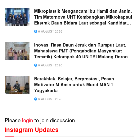
Mikroplastik Mengancam Ibu Hamil dan Janin,
Tim Maternova UHT Kembangkan Mikrokapsul
Ekstrak Daun Bidara Laut sebagai Kandidat
Antiinflamasi Plasenta
6 AUGUST 2026
Inovasi Rasa Daun Jeruk dan Rumput Laut,
Mahasiswa PMT (Pengabdian Masyarakat
Tematik) Kelompok 40 UNITRI Malang Dorong
Daya Saing UMKM “Kerupuk Singkong
6 AUGUST 2026
Nusantara Putra” di Kota Batu
Berakhlak, Belajar, Berprestasi, Pesan
Motivator M Amin untuk Murid MAN 1
Yogyakarta
6 AUGUST 2026
Please
login
to join discussion
Instagram Updates