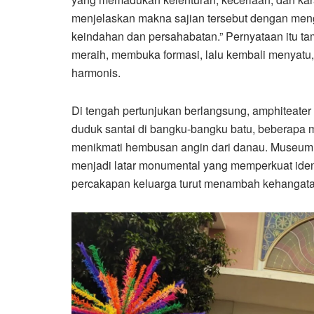
menjelaskan makna sajian tersebut dengan meng
keindahan dan persahabatan.” Pernyataan itu tam
meraih, membuka formasi, lalu kembali menyat
harmonis.
Di tengah pertunjukan berlangsung, amphiteater t
duduk santai di bangku-bangku batu, beberapa 
menikmati hembusan angin dari danau. Museum B
menjadi latar monumental yang memperkuat iden
percakapan keluarga turut menambah kehangat