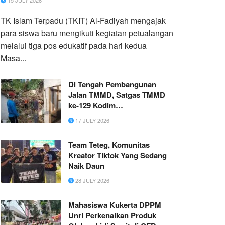
15 JULY 2026
TK Islam Terpadu (TKIT) Al-Fadiyah mengajak
para siswa baru mengikuti kegiatan petualangan
melalui tiga pos edukatif pada hari kedua
Masa...
Di Tengah Pembangunan
Jalan TMMD, Satgas TMMD
ke-129 Kodim
0601/Pandeglang Gerak Cepat
17 JULY 2026
Bantu Warga Terdampak
Pohon Tumbang
Team Teteg, Komunitas
Kreator Tiktok Yang Sedang
Naik Daun
28 JULY 2026
Mahasiswa Kukerta DPPM
Unri Perkenalkan Produk