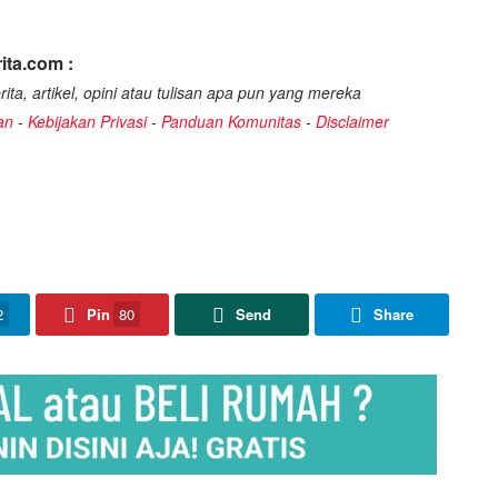
ita.com :
ita, artikel, opini atau tulisan apa pun yang mereka
an
-
Kebijakan Privasi
-
Panduan Komunitas
-
Disclaimer
2
Pin
80
Send
Share