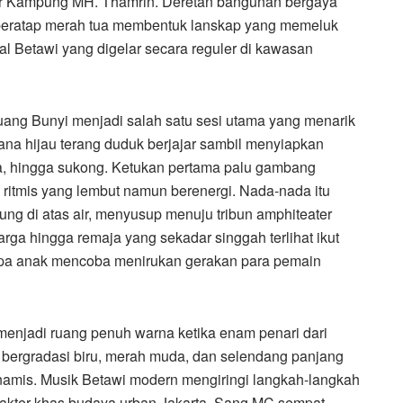
er Kampung MH. Thamrin. Deretan bangunan bergaya
an beratap merah tua membentuk lanskap yang memeluk
l Betawi yang digelar secara reguler di kawasan
ng Bunyi menjadi salah satu sesi utama yang menarik
na hijau terang duduk berjajar sambil menyiapkan
a, hingga sukong. Ketukan pertama palu gambang
itmis yang lembut namun berenergi. Nada-nada itu
g di atas air, menyusup menuju tribun amphiteater
arga hingga remaja yang sekadar singgah terlihat ikut
apa anak mencoba menirukan gerakan para pemain
enjadi ruang penuh warna ketika enam penari dari
 bergradasi biru, merah muda, dan selendang panjang
amis. Musik Betawi modern mengiringi langkah-langkah
akter khas budaya urban Jakarta. Sang MC sempat