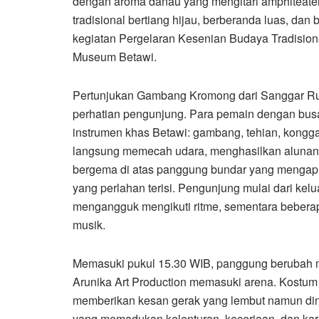
dengan aroma danau yang mengitari amphiteat
tradisional bertiang hijau, berberanda luas, d
kegiatan Pergelaran Kesenian Budaya Tradisiona
Museum Betawi.
Pertunjukan Gambang Kromong dari Sanggar Rua
perhatian pengunjung. Para pemain dengan busa
instrumen khas Betawi: gambang, tehian, kongg
langsung memecah udara, menghasilkan alunan r
bergema di atas panggung bundar yang mengapun
yang perlahan terisi. Pengunjung mulai dari kelu
mengangguk mengikuti ritme, sementara beber
musik.
Memasuki pukul 15.30 WIB, panggung berubah m
Arunika Art Production memasuki arena. Kostum
memberikan kesan gerak yang lembut namun din
yang memadukan kelenturan, keceriaan, dan kar