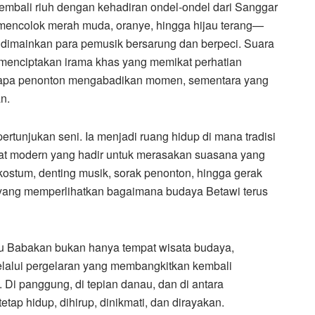
embali riuh dengan kehadiran ondel-ondel dari Sanggar
mencolok merah muda, oranye, hingga hijau terang—
g dimainkan para pemusik bersarung dan berpeci. Suara
l menciptakan irama khas yang memikat perhatian
erapa penonton mengabadikan momen, sementara yang
an.
ertunjukan seni. Ia menjadi ruang hidup di mana tradisi
t modern yang hadir untuk merasakan suasana yang
kostum, denting musik, sorak penonton, hingga gerak
yang memperlihatkan bagaimana budaya Betawi terus
tu Babakan bukan hanya tempat wisata budaya,
elalui pergelaran yang membangkitkan kembali
Di panggung, di tepian danau, dan di antara
ap hidup, dihirup, dinikmati, dan dirayakan.