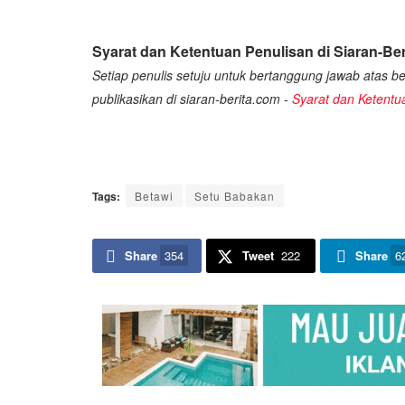
Syarat dan Ketentuan Penulisan di Siaran-Ber
Setiap penulis setuju untuk bertanggung jawab atas ber
publikasikan di siaran-berita.com -
Syarat dan Ketentu
Tags:
Betawi
Setu Babakan
Share
354
Tweet
222
Share
6