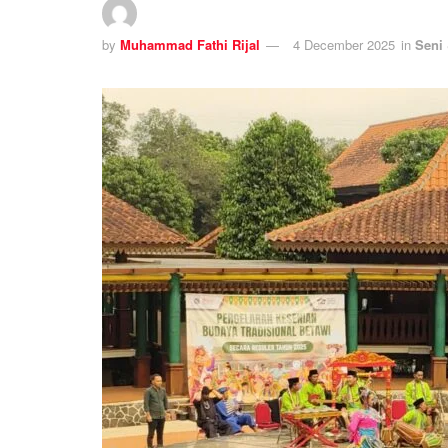
by
Muhammad Fathi Rijal
4 December 2025
in
Seni