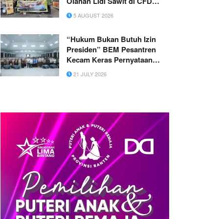
Olahan Lidi Sawit di CFD
Pekanbaru
5 AUGUST 2026
“Hukum Bukan Butuh Izin
Presiden” BEM Pesantren
Kecam Keras Pernyataan
Hotman Paris ke Kapolri
21 JULY 2026