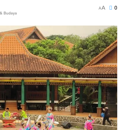
0
A
A
 & Budaya