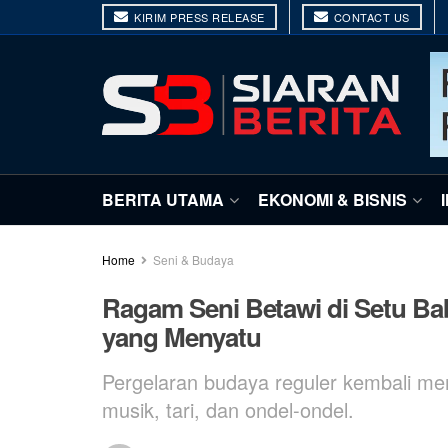
KIRIM PRESS RELEASE
CONTACT US
BERITA UTAMA
EKONOMI & BISNIS
Home
Seni & Budaya
Ragam Seni Betawi di Setu Ba
yang Menyatu
Pergelaran budaya reguler kembali 
musik, tari, dan ondel-ondel.