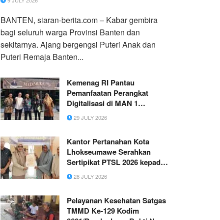
9 JULY 2026
BANTEN, siaran-berita.com – Kabar gembira
bagi seluruh warga Provinsi Banten dan
sekitarnya. Ajang bergengsi Puteri Anak dan
Puteri Remaja Banten...
Kemenag RI Pantau
Pemanfaatan Perangkat
Digitalisasi di MAN 1
Yogyakarta
29 JULY 2026
Kantor Pertanahan Kota
Lhokseumawe Serahkan
Sertipikat PTSL 2026 kepada
Masyarakat Gampong Paloh
28 JULY 2026
Bate
Pelayanan Kesehatan Satgas
TMMD Ke-129 Kodim