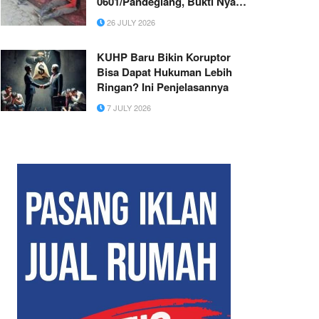
0601/Pandeglang, Bukti Nyata
TNI Selalu Dekat dengan
26 JULY 2026
Rakyat
KUHP Baru Bikin Koruptor
Bisa Dapat Hukuman Lebih
Ringan? Ini Penjelasannya
7 JULY 2026