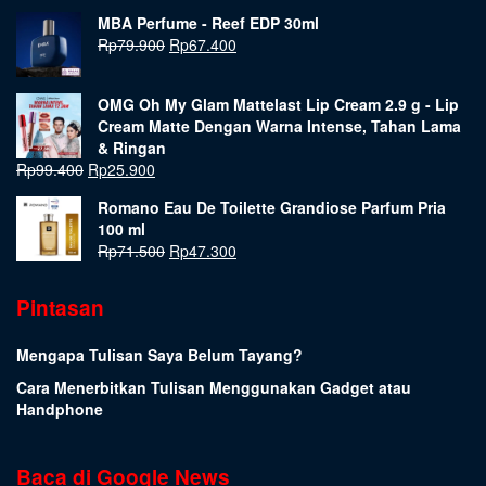
MBA Perfume - Reef EDP 30ml
Rp
79.900
Rp
67.400
OMG Oh My Glam Mattelast Lip Cream 2.9 g - Lip
Cream Matte Dengan Warna Intense, Tahan Lama
& Ringan
Rp
99.400
Rp
25.900
Romano Eau De Toilette Grandiose Parfum Pria
100 ml
Rp
71.500
Rp
47.300
Pintasan
Mengapa Tulisan Saya Belum Tayang?
Cara Menerbitkan Tulisan Menggunakan Gadget atau
Handphone
Baca di Google News