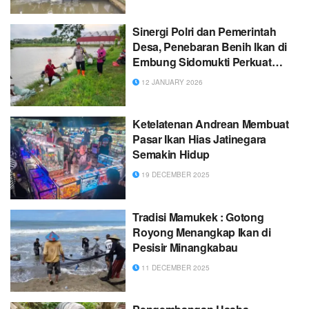
Sinergi Polri dan Pemerintah
Desa, Penebaran Benih Ikan di
Embung Sidomukti Perkuat
Ketahanan panggan.
12 JANUARY 2026
Ketelatenan Andrean Membuat
Pasar Ikan Hias Jatinegara
Semakin Hidup
19 DECEMBER 2025
Tradisi Mamukek : Gotong
Royong Menangkap Ikan di
Pesisir Minangkabau
11 DECEMBER 2025