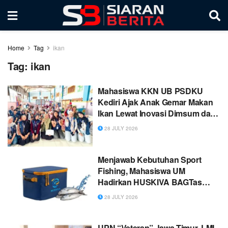
Home
Tag
ikan
Tag:
ikan
Mahasiswa KKN UB PSDKU
Kediri Ajak Anak Gemar Makan
Ikan Lewat Inovasi Dimsum dan
Nugget Patin di RA Syariful
28 JULY 2026
Mutaqqin
Menjawab Kebutuhan Sport
Fishing, Mahasiswa UM
Hadirkan HUSKIVA BAGTas
Penyimpanan Ikan Berbasis
28 JULY 2026
Sabut Kelapa
UPN “Veteran” Jawa Timur, LMI,