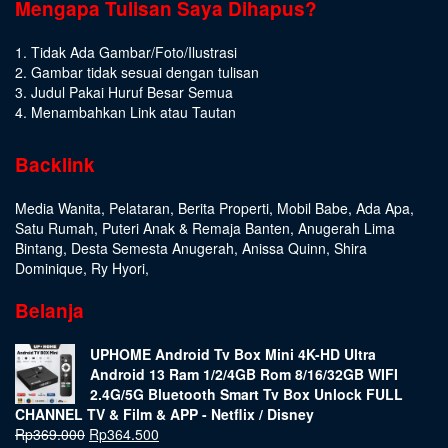
Mengapa Tulisan Saya Dihapus?
1. Tidak Ada Gambar/Foto/Ilustrasi
2. Gambar tidak sesuai dengan tulisan
3. Judul Pakai Huruf Besar Semua
4. Menambahkan Link atau Tautan
Backlink
Media Wanita
,
Pelataran
,
Berita Properti
,
Mobil Babe
,
Ada Apa
,
Satu Rumah
,
Puteri Anak & Remaja Banten
,
Anugerah Lima
Bintang
,
Desta Semesta Anugerah
,
Anissa Quinn
,
Shira
Dominique
,
Ry Hyori
,
Belanja
UPHOME Android Tv Box Mini 4K-HD Ultra
Android 13 Ram 1/2/4GB Rom 8/16/32GB WIFI
2.4G/5G Bluetooth Smart Tv Box Unlock FULL
CHANNEL TV & Film & APP - Netflix / Disney
Rp
369.000
Rp
364.500