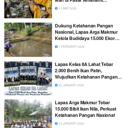
Dipastikan Bebas Formalin
13 MAY 2026
Dukung Ketahanan Pangan
Nasional, Lapas Arga Makmur
Kelola Budidaya 15.000 Ekor
Ikan
7 FEBRUARY 2026
Lapas Kelas IIA Lahat Tebar
2.000 Benih Ikan Patin,
Wujudkan Ketahanan Pangan
dan Pembinaan Produktif
20 JANUARY 2026
Lapas Arga Makmur Tebar
15.000 Bibit Ikan Nila, Perkuat
Ketahanan Pangan Nasional
19 JANUARY 2026