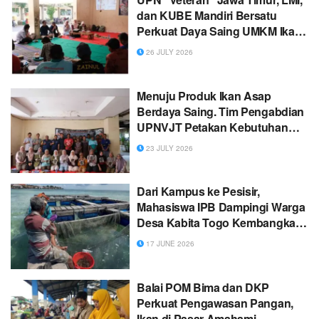
dan KUBE Mandiri Bersatu
Perkuat Daya Saing UMKM Ikan
Asap Pasuruan
26 JULY 2026
Menuju Produk Ikan Asap
Berdaya Saing. Tim Pengabdian
UPNVJT Petakan Kebutuhan
Teknologi dan Persiapan
23 JULY 2026
Standar Halal KUBE Mandiri
Bersatu di Pasuruan
Dari Kampus ke Pesisir,
Mahasiswa IPB Dampingi Warga
Desa Kabita Togo Kembangkan
Budidaya Ikan Kerapu
17 JUNE 2026
Balai POM Bima dan DKP
Perkuat Pengawasan Pangan,
Ikan di Pasar Amahami