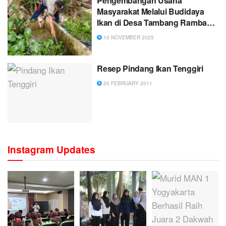
Pengembangan Usaha
Masyarakat Melalui Budidaya
Ikan di Desa Tambang Rambang
Dusun VIPemberdayaan
10 NOVEMBER 2025
Masyarakat melalui Pendidikan
Nonformal
Resep Pindang Ikan Tenggiri
20 FEBRUARY 2011
Instagram Updates