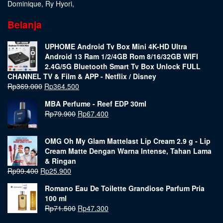
Dominique
,
Ry Hyori
,
Belanja
UPHOME Android Tv Box Mini 4K-HD Ultra
Android 13 Ram 1/2/4GB Rom 8/16/32GB WIFI
2.4G/5G Bluetooth Smart Tv Box Unlock FULL
CHANNEL TV & Film & APP - Netflix / Disney
Rp
369.000
Rp
364.500
MBA Perfume - Reef EDP 30ml
Rp
79.900
Rp
67.400
OMG Oh My Glam Mattelast Lip Cream 2.9 g - Lip
Cream Matte Dengan Warna Intense, Tahan Lama
& Ringan
Rp
99.400
Rp
25.900
Romano Eau De Toilette Grandiose Parfum Pria
100 ml
Rp
71.500
Rp
47.300