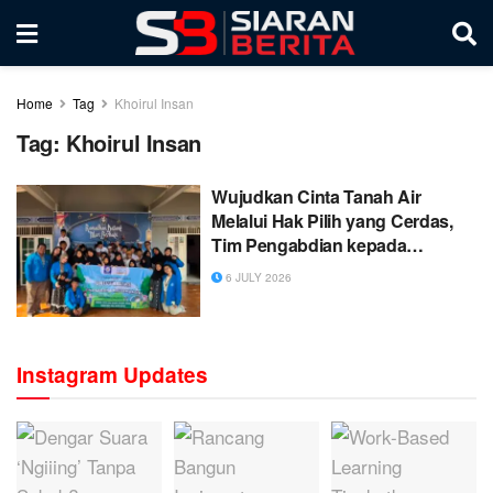
Home
Tag
Khoirul Insan
Tag:
Khoirul Insan
Wujudkan Cinta Tanah Air
Melalui Hak Pilih yang Cerdas,
Tim Pengabdian kepada
Masyarakat Gelar Edukasi di
6 JULY 2026
Pondok Yatim dan Dhuafa
Khoirul Insan
Instagram Updates