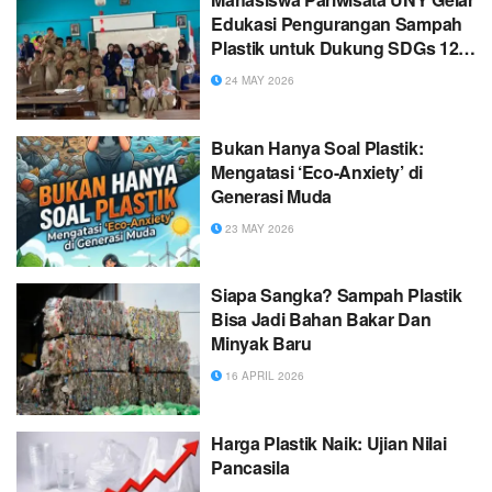
Edukasi Pengurangan Sampah
Plastik untuk Dukung SDGs 12
dan 4 di SDN Sinduadi Timur
24 MAY 2026
Bukan Hanya Soal Plastik:
Mengatasi ‘Eco-Anxiety’ di
Generasi Muda
23 MAY 2026
Siapa Sangka? Sampah Plastik
Bisa Jadi Bahan Bakar Dan
Minyak Baru
16 APRIL 2026
Harga Plastik Naik: Ujian Nilai
Pancasila