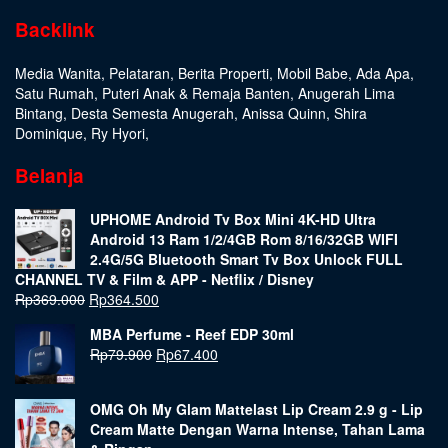
Backlink
Media Wanita
,
Pelataran
,
Berita Properti
,
Mobil Babe
,
Ada Apa
,
Satu Rumah
,
Puteri Anak & Remaja Banten
,
Anugerah Lima
Bintang
,
Desta Semesta Anugerah
,
Anissa Quinn
,
Shira
Dominique
,
Ry Hyori
,
Belanja
UPHOME Android Tv Box Mini 4K-HD Ultra
Android 13 Ram 1/2/4GB Rom 8/16/32GB WIFI
2.4G/5G Bluetooth Smart Tv Box Unlock FULL
CHANNEL TV & Film & APP - Netflix / Disney
Rp
369.000
Rp
364.500
MBA Perfume - Reef EDP 30ml
Rp
79.900
Rp
67.400
OMG Oh My Glam Mattelast Lip Cream 2.9 g - Lip
Cream Matte Dengan Warna Intense, Tahan Lama