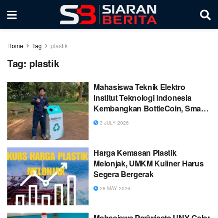
Home
Tag
plastik
Tag:
plastik
Mahasiswa Teknik Elektro
Institut Teknologi Indonesia
Kembangkan BottleCoin, Smart
Bottle Collection Station
3 JULY 2026
Berbasis IoT untuk Mendukung
Daur Ulang Plastik
Harga Kemasan Plastik
Melonjak, UMKM Kuliner Harus
Segera Bergerak
28 MAY 2026
Mahasiswa Pariwisata UNY Gelar