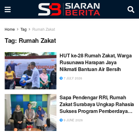
Home
Tag
Rumah Zakat
Tag:
Rumah Zakat
HUT ke-28 Rumah Zakat, Warga
Rusunawa Harapan Jaya
Nikmati Bantuan Air Bersih
7 JULY 2026
Sapa Pendengar RRI, Rumah
Zakat Surabaya Ungkap Rahasia
Sukses Program Pemberdayaan
Desa Berdaya
9 JUNE 2026