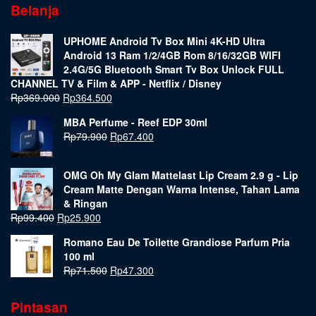
Belanja
UPHOME Android Tv Box Mini 4K-HD Ultra
Android 13 Ram 1/2/4GB Rom 8/16/32GB WIFI
2.4G/5G Bluetooth Smart Tv Box Unlock FULL
CHANNEL TV & Film & APP - Netflix / Disney
Rp
369.000
Rp
364.500
MBA Perfume - Reef EDP 30ml
Rp
79.900
Rp
67.400
OMG Oh My Glam Mattelast Lip Cream 2.9 g - Lip
Cream Matte Dengan Warna Intense, Tahan Lama
& Ringan
Rp
99.400
Rp
25.900
Romano Eau De Toilette Grandiose Parfum Pria
100 ml
Rp
71.500
Rp
47.300
Pintasan