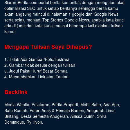
Siaran-Berita.com portal berita komunitas dengan mengutamakan
optimalisasi SEO untuk setiap beritanya sehingga berita kamu
akan langsung muncul di halaman 1 google dan Google News
serta selalu menjadi Top Stories Google News, apabila kata kunci
ada di judul dan kata kunci muncul beberapa kali didalam tulisan
kamu.
Mengapa Tulisan Saya Dihapus?
1. Tidak Ada Gambar/Foto/Ilustrasi
2. Gambar tidak sesuai dengan tulisan
3. Judul Pakai Huruf Besar Semua
4. Menambahkan Link atau Tautan
Backlink
Media Wanita
,
Pelataran
,
Berita Properti
,
Mobil Babe
,
Ada Apa
,
Satu Rumah
,
Puteri Anak & Remaja Banten
,
Anugerah Lima
Bintang
,
Desta Semesta Anugerah
,
Anissa Quinn
,
Shira
Dominique
,
Ry Hyori
,