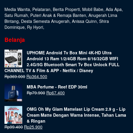
Media Wanita
,
Pelataran
,
Berita Properti
,
Mobil Babe
,
Ada Apa
,
Satu Rumah
,
Puteri Anak & Remaja Banten
,
Anugerah Lima
Bintang
,
Desta Semesta Anugerah
,
Anissa Quinn
,
Shira
Dominique
,
Ry Hyori
,
Belanja
UPHOME Android Tv Box Mini 4K-HD Ultra
Android 13 Ram 1/2/4GB Rom 8/16/32GB WIFI
2.4G/5G Bluetooth Smart Tv Box Unlock FULL
CHANNEL TV & Film & APP - Netflix / Disney
Rp
369.000
Rp
364.500
MBA Perfume - Reef EDP 30ml
Rp
79.900
Rp
67.400
OMG Oh My Glam Mattelast Lip Cream 2.9 g - Lip
Cream Matte Dengan Warna Intense, Tahan Lama
& Ringan
Rp
99.400
Rp
25.900